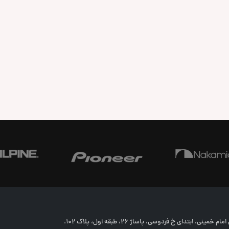
خمینی، ابتدای خ فردوسی، پاساژ 26، طبقه اول، پلاک 102.