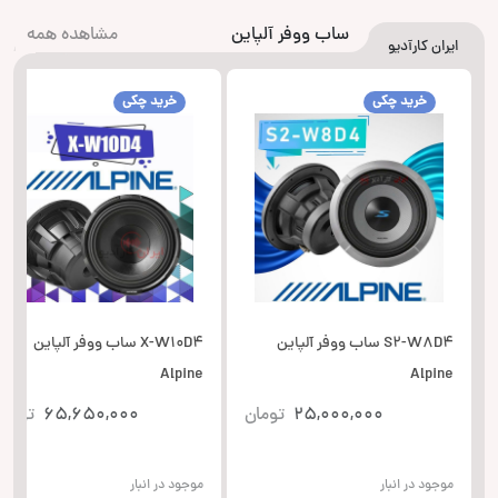
ساب ووفر آلپاین
مشاهده همه
ایران کارآدیو
خرید چکی
خرید چکی
S2-W8D4 ساب ووفر آلپاین
X-W10D4 ساب ووفر آلپاین
Alpine
Alpine
25,000,000
تومان
65,650,000
تومان
موجود در انبار
موجود در انبار