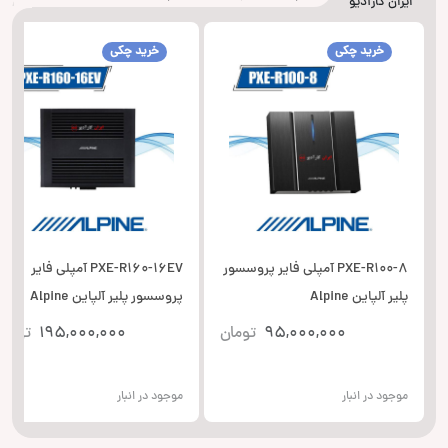
ایران کارآدیو
خرید چکی
خرید چکی
PXE-R100-8 آمپلی فایر پروسسور
PXE-R160-16EV آمپلی فایر
پلیر آلپاین Alpine
پروسسور پلیر آلپاین Alpine
95,000,000
تومان
195,000,000
تومان
موجود در انبار
موجود در انبار