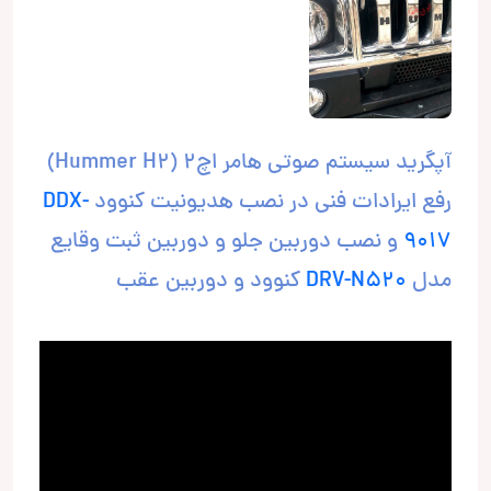
آپگرید سیستم صوتی هامر اچ2 (Hummer H2)
رفع ایرادات فنی در نصب هدیونیت کنوود
DDX-
9017
و نصب دوربین جلو و دوربین ثبت وقایع
مدل
DRV-N520
کنوود و دوربین عقب