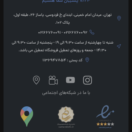
7/24 پشتیبان شما هستیم
تهران، میدان امام خمینی، ابتدای خ فردوسی، پاساژ 26، طبقه اول،
پلاک 102.
02166760092 - 02166760091
شنبه تا چهارشنبه از ساعت 9:30 الی 19 - پنجشنبه از ساعت 9:30 الی
14:30 - جمعه و روزهای تعطیل فروشگاه تعطیل می باشد.
کد پستی : 1136947854
با ما در شبکه‌های اجتماعی