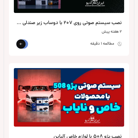
نصب سیستم صوتی روی 207 با دوساب زیر صندلی از الپاین
2 هفته پیش
مطالعه 1 دقیقه
نصب پژو 508 با لوازم خاص آلپاین