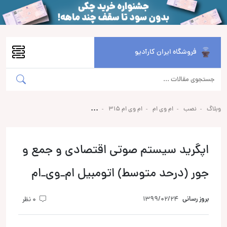
فروشگاه ایران کارآدیو
وبلاگ
نصب
ام وی ام
ام وی ام 315
اپگرید سیستم صوتی اقتصادی و جمع و
جور (درحد متوسط) اتومبیل ام_وی_ام
بروز رسانی
1399/02/24
0 نظر