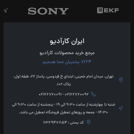
ایران کارآدیو
مرجع خرید محصولات کارآدیو
7/24 پشتیبان شما هستیم
تهران، میدان امام خمینی، ابتدای خ فردوسی، پاساژ 26، طبقه اول،
پلاک 102.
02166760092 - 02166760091
شنبه تا چهارشنبه از ساعت 9:30 الی 19 - پنجشنبه از ساعت 9:30 الی
14:30 - جمعه و روزهای تعطیل فروشگاه تعطیل می باشد.
کد پستی : 1136947854