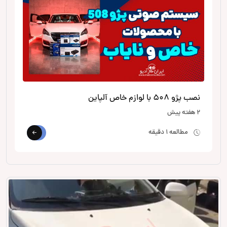
نصب پژو 508 با لوازم خاص آلپاین
2 هفته پیش
مطالعه 1 دقیقه