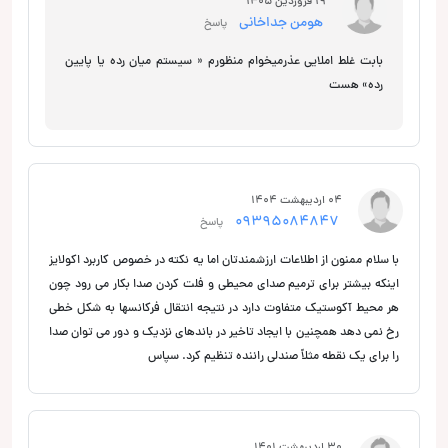
19 فروردین 1405
هومن جداخانی
پاسخ
بابت غلط املایی عذرمیخوام منظورم « سیستم میان رده یا پایین
رده» هست
04 اردیبهشت 1404
09395084847
پاسخ
با سلام ممنون از اطلاعات ارزشمند‌تان اما یه نکته در خصوص کاربرد اکولایز
اینکه بیشتر برای ترمیم صدای محیطی و فلت کردن صدا بکار می رود چون
هر محیط آکوستیک متفاوت دارد در نتیجه انتقال فرکانسها به شکل خطی
رخ نمی دهد همچنین با ایجاد تاخیر در باندهای نزدیک و دور می توان صدا
را برای یک نقطه مثلاً صندلی راننده تنظیم کرد. سپاس
30 اردیبهشت 1401