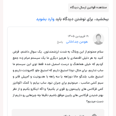
مشاهده قوانین ارسال دیدگاه
ببخشید، برای نوشتن دیدگاه باید
وارد بشوید
19 فروردین 1405
هومن جداخانی
پاسخ
سلام ممنونم از این وبلاگ به شدت ارزشمندتون. یک سوال داشتم، فرض
کنید به هر دلیلی اقتصادی یا هرچیز دیگری ما یک سیستم میام زده جمع
کردیم که خیلی هماهنگ و درست اسمبل شده فقط توی این سیستم ما
ساب نداریم، برای مثال دوتا استیج داریم که استیج جلو کامپوننت داریم و
استیج عقب بلندگو حالا دوراهه یا سه راهه با هدیونیت و آمپیلی فایر و
سیم کشی مناسب ، میتونیم برای جبران نبود ساب بیایم با کمک اکولایزر
کمی فرکانس های پایینمون رو قوی تر بکنیم؟ و اگه اینکارو بکنیم و از نظر
بهتر شنیدن فرکانس های پایین موفق باشیم دقیقا چه چیزهایی رو داریم از
دست میدیم؟