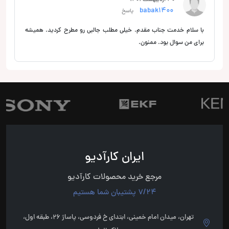
babak1400
پاسخ
با سلام خدمت جناب مقدم. خیلی مطلب جالبی رو مطرح کردید. همیشه
برای من سوال بود. ممنون.
ایران کارآدیو
مرجع خرید محصولات کارآدیو
7/24 پشتیبان شما هستیم
تهران، میدان امام خمینی، ابتدای خ فردوسی، پاساژ 26، طبقه اول،