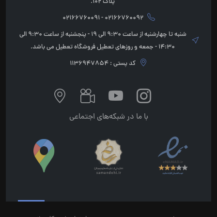
پلاک 102.
02166760092 - 02166760091
شنبه تا چهارشنبه از ساعت 9:30 الی 19 - پنجشنبه از ساعت 9:30 الی
14:30 - جمعه و روزهای تعطیل فروشگاه تعطیل می باشد.
کد پستی : 1136947854
با ما در شبکه‌های اجتماعی