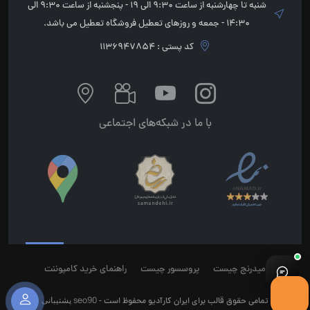
شنبه تا چهارشنبه از ساعت 9:30 الی 19 - پنجشنبه از ساعت 9:30 الی
14:30 - جمعه و روزهای تعطیل فروشگاه تعطیل می باشد.
کد پستی : 1136947854
با ما در شبکه‌های اجتماعی
میدرنج چیست
پروسسور چیست
راهنمای خرید کامپوننت
seo90
پشتیبانی
تمامی حقوق قالب برای ایران کارآدیو محفوظ است -