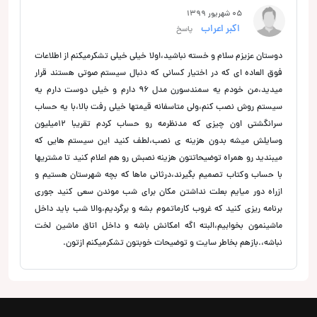
05 شهریور 1399
اکبر اعراب
پاسخ
دوستان عزیزم سلام و خسته نباشید،اولا خیلی خیلی تشکرمیکنم از اطلاعات
فوق العاده ای که در اختیار کسانی که دنبال سیستم صوتی هستند قرار
میدید،من خودم یه سمندسورن مدل ۹۶ دارم و خیلی دوست دارم یه
سیستم روش نصب کنم،ولی متاسفانه قیمتها خیلی رفت بالا،با یه حساب
سرانگشتی اون چیزی که مدنظرمه رو حساب کردم تقریبا ۱۲میلیون
وسایلش میشه بدون هزینه ی نصب،لطف کنید این سیستم هایی که
میبندید رو همراه توضیحاتتون هزینه نصبش رو هم اعلام کنید تا مشتریها
با حساب وکتاب تصمیم بگیرند،درثانی ماها که بچه شهرستان هستیم و
ازراه دور میایم بعلت نداشتن مکان برای شب موندن سعی کنید جوری
برنامه ریزی کنید که غروب کارماتموم بشه و برگردیم،والا شب باید داخل
ماشینمون بخوابیم،البته اگه امکانش باشه و داخل اتاق ماشین لخت
نباشه،.بازهم بخاطر سایت و توضیحات خوبتون تشکرمیکنم ازتون.