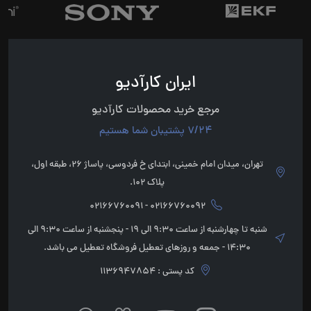
ایران کارآدیو
مرجع خرید محصولات کارآدیو
7/24 پشتیبان شما هستیم
تهران، میدان امام خمینی، ابتدای خ فردوسی، پاساژ 26، طبقه اول،
پلاک 102.
02166760092 - 02166760091
شنبه تا چهارشنبه از ساعت 9:30 الی 19 - پنجشنبه از ساعت 9:30 الی
14:30 - جمعه و روزهای تعطیل فروشگاه تعطیل می باشد.
کد پستی : 1136947854