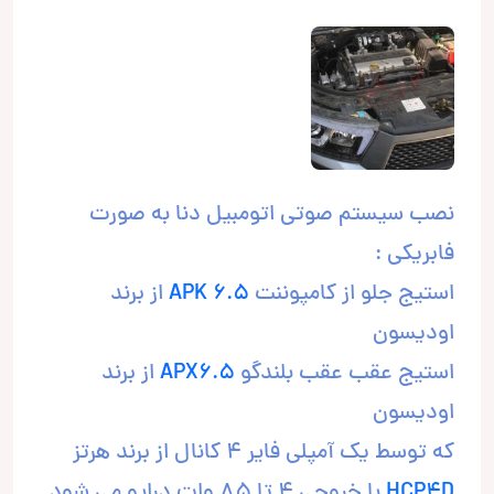
نصب سیستم صوتی اتومبیل دنا به صورت
فابریکی :
استیج جلو از کامپوننت
APK 6.5
از برند
اودیسون
استیج عقب عقب بلندگو
APX6.5
از برند
اودیسون
که توسط یک آمپلی فایر 4 کانال از برند هرتز
HCP4D
با خروجی 4 تا 85 وات درایو می شود