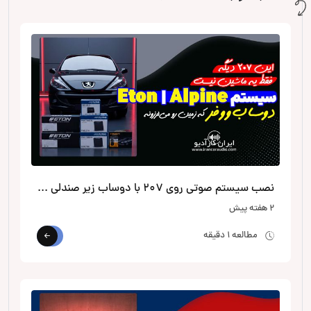
نصب سیستم صوتی روی 207 با دوساب زیر صندلی از الپاین
2 هفته پیش
مطالعه 1 دقیقه