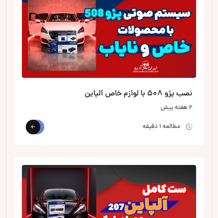
نصب پژو 508 با لوازم خاص آلپاین
2 هفته پیش
مطالعه 1 دقیقه