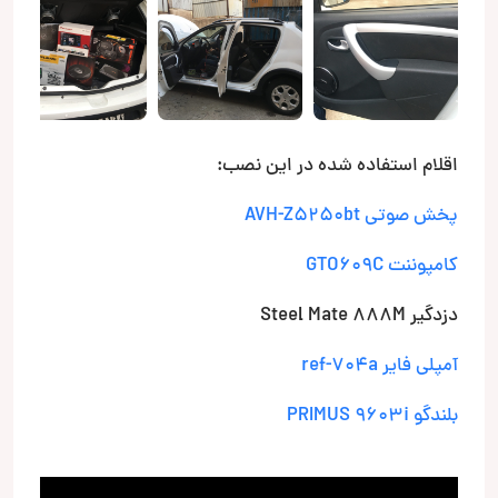
اقلام استفاده شده در این نصب:
پخش صوتی
AVH-Z5250bt
کامپوننت
GTO609C
دزدگیر Steel Mate 888M
آمپلی فایر ref-704a
بلندگو PRIMUS 9603i