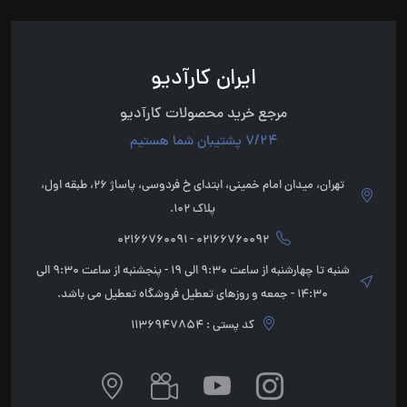
ایران کارآدیو
مرجع خرید محصولات کارآدیو
7/24 پشتیبان شما هستیم
تهران، میدان امام خمینی، ابتدای خ فردوسی، پاساژ 26، طبقه اول،
پلاک 102.
02166760092 - 02166760091
شنبه تا چهارشنبه از ساعت 9:30 الی 19 - پنجشنبه از ساعت 9:30 الی
14:30 - جمعه و روزهای تعطیل فروشگاه تعطیل می باشد.
کد پستی : 1136947854