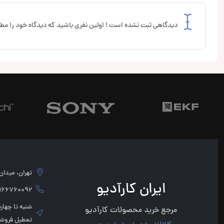
دیدگاهی ثبت نشده است ! اولین نفری باشید که دیدگاه خود را مطر
تهران، میدان امام 
ایران کارآدیو
760092 - 02166760091
مرجع خرید محصولات کارآدیو
تعطیل فروشگ