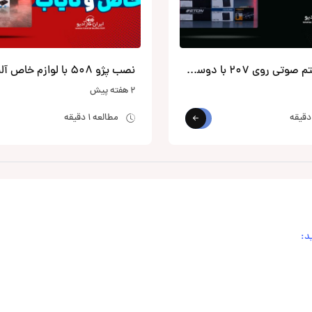
نصب سیستم صوتی روی 207 با دوساب زیر صندلی از الپاین
نصب پژو 508 با لوازم خاص آلپاین
2 هفته پیش
مطالعه 1 دقیقه
د: