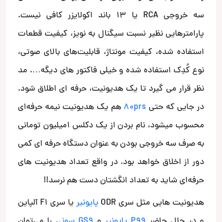
سه خروجی RCA یا ۱۳ باند اکولایزر کافی نیست.
پارامترهایی نظیر نسبت سیگنال به نویز، کیفیت قطعات
استفاده شده، کیفیت مونتاژ، قابلیت‌های بالای صوتی،
نوع کُدِک استفاده شده و خیلی فاکتور های دیگه…. مد
نظر قرار می گیرد تا یک هدیونیت، حرفه ای اطلاق شود.
در جایی که حتی
80prs
هم یک هدیونیت نیمه حرفه‌ای
محسوب میشود، نام بردن از یک دکلس ۱میلیون تومانی
به صرف سه خروجی بودن به عنوان دستگاه حرفه ای کمی
دور از اخلاق خواهد بود. در واقع تعداد هدیونیت های
حرفه‌ای شاید به تعداد انگشتان دست هم نرسد!!
هدیونیت هایی مثل سری ODR
پایونیر
یا سری F1 آلپاین
و در حال حاضر
P99 پایونیر
و
GS9 سونی
را می‌توان