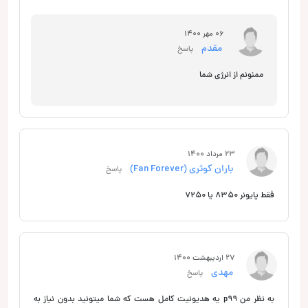
06 مهر 1400
مقدم
پاسخ
ممنونم از انرژی شما
23 مرداد 1400
باران کوثری (Fan Forever)
پاسخ
فقط پایونر 8350 یا 7250
27 اردیبهشت 1400
مهدی
پاسخ
به نظر من p99 یه هدیونیت کامل هست که شما میتونید بدون نیاز به