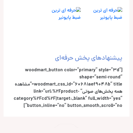
پیشنهادهای پخش حرفه‌ای
[woodmart_button color=”primary” style=”3d”
shape=”semi-round”
woodmart_css_id=”60681aef9048b” title=”مشاهده
همه پخش‌های صوتی” link=”url:%2Fproduct-
category%2Fcd%2F|target:_blank” full_width=”yes”
button_inline=”no” button_smooth_scroll=”no”]