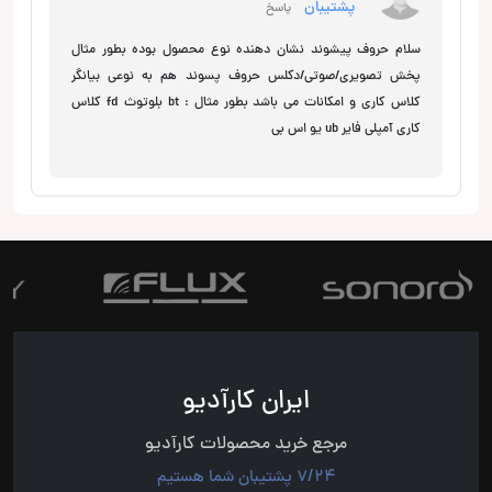
پشتیبان
پاسخ
سلام حروف پیشوند نشان دهنده نوع محصول بوده بطور مثال
پخش تصویری/صوتی/دکلس حروف پسوند هم به نوعی بیانگر
کلاس کاری و امکانات می باشد بطور مثال : bt بلوتوث fd کلاس
کاری آمپلی فایر ub یو اس بی
ایران کارآدیو
مرجع خرید محصولات کارآدیو
7/24 پشتیبان شما هستیم