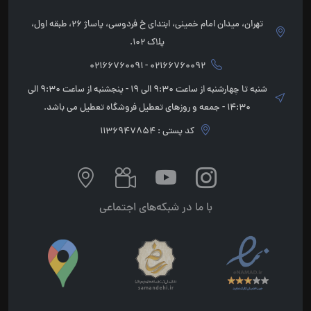
تهران، میدان امام خمینی، ابتدای خ فردوسی، پاساژ 26، طبقه اول،
پلاک 102.
02166760092 - 02166760091
شنبه تا چهارشنبه از ساعت 9:30 الی 19 - پنجشنبه از ساعت 9:30 الی
14:30 - جمعه و روزهای تعطیل فروشگاه تعطیل می باشد.
کد پستی : 1136947854
با ما در شبکه‌های اجتماعی