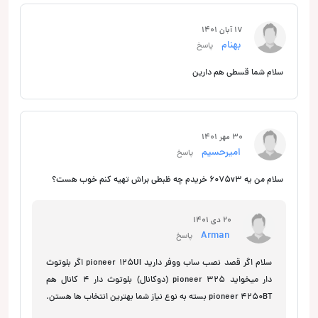
17 آبان 1401
بهنام
پاسخ
سلام شما قسطی هم دارین
30 مهر 1401
امیرحسیم
پاسخ
سلام من یه 6075v3 خریدم چه ظبطی براش تهیه کنم خوب هست؟
20 دی 1401
Arman
پاسخ
سلام اگر قصد نصب ساب ووفر دارید pioneer 125UI اگر بلوتوث
دار میخواید pioneer 325 (دوکانال) بلوتوث دار ۴ کانال هم
pioneer 4250BT بسته به نوع نیاز شما بهترین انتخاب ها هستن.