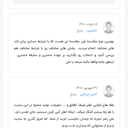
18 خرداد 1401
حسين
پاسخ
بهترين نوع مقايسه اون مقايسه اي هست كه با شرايط مساري براي باند
هاي مختلف انجام ميديد. پخش هاي مختلف رو با شرايط مختلف هم
بررسي كنيد و انتخاب رو بگذاريد بر عهده مشتري و سليقه مشتري…
اينطور باشه واقعا عاليه ميشه يا علي
30 شهریور 1400
امیر سرابی
پاسخ
غلط های املایی نظیر ضبط، اطلاق و ... حقیقت تولید محتوا در این سایت
را هر چه بیشتر آشکار میکند. اینکه اهل کپی کردن نیستید جای تقدیر دارد.
علی رغم تجربه نه چندان دلچسب خرید از شما، اما امروز گذری به سایت
زدم و از محتوایی که میذارید لذت بردم.