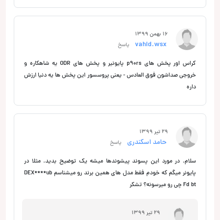
16 بهمن 1399
vahid.wsx
پاسخ
کراس اور پخش های p90rs پایونیر و پخش های ODR یه شاهکاره و
خروجی صداشون فوق العادس - یعنی پروسسور این پخش ها یه دنیا ارزش
داره
29 تیر 1399
حامد اسکندری
پاسخ
سلام. در مورد این پسوند پیشوندها میشه یک توضیح بدید. مثلا در
پایونر میگم که خودم فقط مدل های همین برند رو میشناسم DEX****ub
Fd bt چی رو میرسونه؟ تشکر
29 تیر 1399