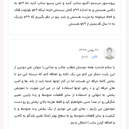
پروسسور سیستم اکتیو ستاپ کنید و حتی پسیو ستاپ کنید اما gs9 یه
دکلس هستش و به اندازه p99 کامل نیستش.البته اینکه gs9 بلوتوث فلک
و dsd میخونه یه مزیت هستش و باید ینو در نظر بگیریم که p99 نزدیک
به ۱۰ سال قدیمیتر از gs9 هستش
20 بهمن 1399
علی
پاسخ
با سلام خدمت همه دوستان مطلب جالب و جذابی را عنوان نمی دونین از
این بابت تشکر می کنم من یک نکته رو اضافه کنم که درسته این دو تا
پخش کاملا حرفه ای هستند اما در کنار اونها حتما باید از باند ها و آمپ
های حرفه ای و د رخور اونها استفاده کرد در غیر این صورت با تعویض
پخش به تنهایی و استفاده از سایر قطعات متوسط و رده پایین تغییر
شگرفی رو در صدا حس نخواهیم کرد و فقط هزینه بالای پخش رو رو دست
خودمون می زاریم ، بجای اون می تونیم از یک پخش رده متوسط و با
کیفیت و سایر قطعات متوسط رو به سطح بهتر (مثلا تغییر بلندگو به کامپ
و اضافه کردن ساب ) انتقال بدیم .