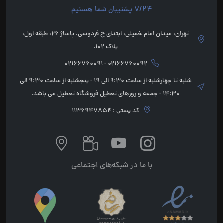
7/24 پشتیبان شما هستیم
تهران، میدان امام خمینی، ابتدای خ فردوسی، پاساژ 26، طبقه اول،
پلاک 102.
02166760092 - 02166760091
شنبه تا چهارشنبه از ساعت 9:30 الی 19 - پنجشنبه از ساعت 9:30 الی
14:30 - جمعه و روزهای تعطیل فروشگاه تعطیل می باشد.
کد پستی : 1136947854
با ما در شبکه‌های اجتماعی