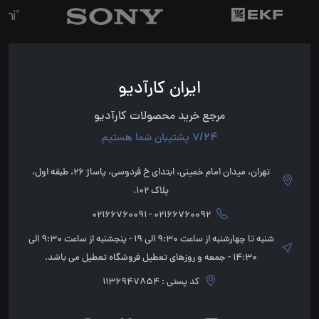
ایران کارآدیو
مرجع خرید محصولات کارآدیو
7/24 پشتیبان شما هستیم
تهران، میدان امام خمینی، ابتدای خ فردوسی، پاساژ 26، طبقه اول،
پلاک 102.
02166760092 - 02166760091
شنبه تا چهارشنبه از ساعت 9:30 الی 19 - پنجشنبه از ساعت 9:30 الی
14:30 - جمعه و روزهای تعطیل فروشگاه تعطیل می باشد.
کد پستی : 1136947854