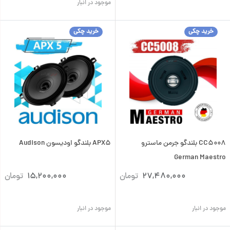
موجود در انبار
خرید چکی
خرید چکی
CC5008 بلندگو جرمن ماسترو
APX5 بلندگو اودیسون Audison
German Maestro
27,480,000
تومان
15,200,000
تومان
موجود در انبار
موجود در انبار