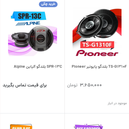
خرید چکی
TS-G1310F بلندگو پایونیر Pioneer
SPR-13C بلندگو آلپاین Alpine
3,650,000
تومان
برای قیمت تماس بگیرید
موجود در انبار