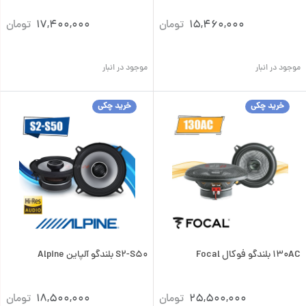
15,460,000
تومان
17,400,000
تومان
موجود در انبار
موجود در انبار
خرید چکی
خرید چکی
130AC بلندگو فوکال Focal
S2-S50 بلندگو آلپاین Alpine
25,500,000
تومان
18,500,000
تومان