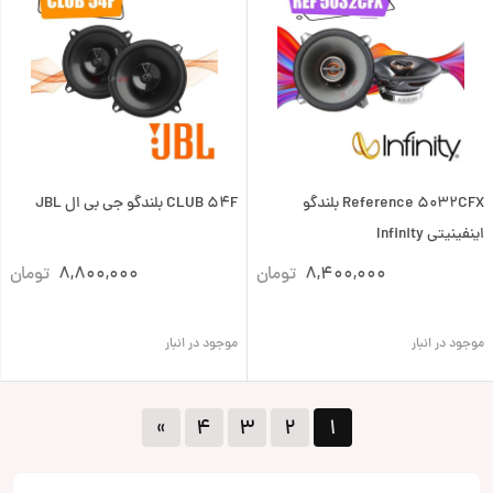
Reference 5032CFX بلندگو
CLUB 54F بلندگو جی بی ال JBL
اینفینیتی Infinity
8,400,000
تومان
8,800,000
تومان
موجود در انبار
موجود در انبار
»
۴
۳
۲
۱