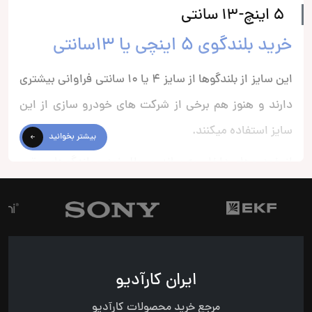
5 اینچ-13 سانتی
خرید بلندگوی 5 اینچی یا 13سانتی
این سایز از بلندگوها از سایز 4 یا 10 سانتی فراوانی بیشتری
دارند و هنوز هم برخی از شرکت های خودرو سازی از این
سایز استفاده میکنند.
بیشتر بخوانید
از خودروهای داخلی به ساندرو، وال نود و بلندگوهای عقب
206 و 207 و زانتیا میتوان اشاره کرد.
سایز سیزده همانند سایز ده تمرکز عمده آن به صدای وکال
یا همان صدای فرکانس های وسط یا خواننده است و صدای
بم بسیار کم و در حد اغماض و چشم پوشی میباشد.
ایران کارآدیو
معمولا با رادیوپخش ها درایو میشوند و کمتر بلندگوی 13
مرجع خرید محصولات کارآدیو