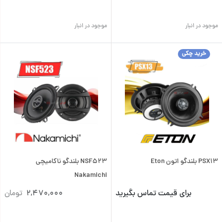
موجود در انبار
موجود در انبار
خرید چکی
PSX13 بلندگو اتون Eton
NSF523 بلندگو ناکامیچی
Nakamichi
برای قیمت تماس بگیرید
2,470,000
تومان