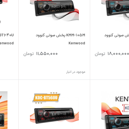
KMM- پخش صوتی کنوود
KMM-105M پخش صوتی کنوود
enwood
Kenwood
18,000,00
تومان
11,550,000
تومان
موجود در انبار