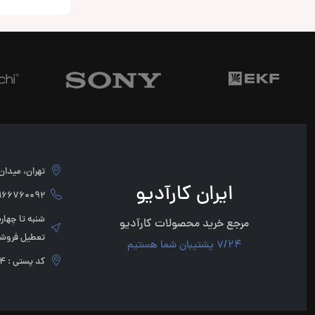
شدن و ساپورت CD ، USB و AUX
رنج کامل پخ
تهران، میدان امام 
ایران کارآدیو
760092 - 02166760091
مرجع خرید محصولات کارآدیو
تعطیل فروشگ
7/24 پشتیبان شما هستیم
کد پستی : 1136947854