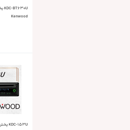
630U
Kenwood
DC-153U