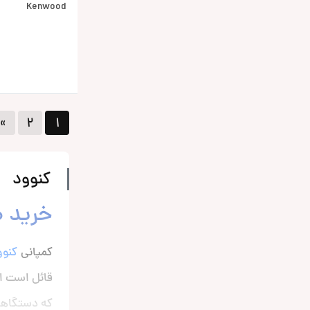
Kenwood
»
۲
۱
کنوود
خرید ض
کمپانی
کنوو
قائل است ا
که دستگاهای