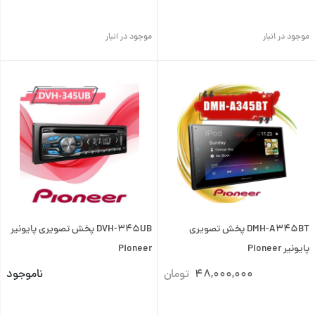
موجود در انبار
موجود در انبار
DMH-A345BT پخش تصویری
DVH-345UB پخش تصویری پایونیر
پایونیر Pioneer
Pioneer
48,000,000
تومان
ناموجود