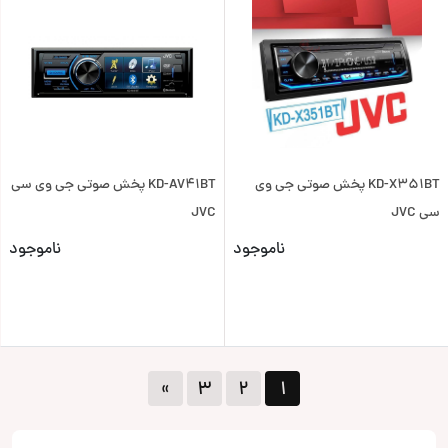
KD-X351BT پخش صوتی جی وی
KD-AV41BT پخش صوتی جی وی سی
سی JVC
JVC
ناموجود
ناموجود
»
۳
۲
۱