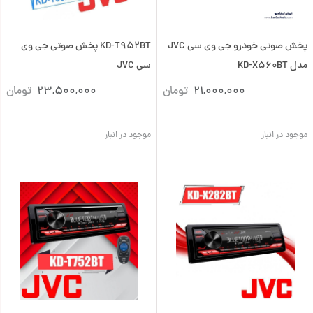
پخش صوتی خودرو جی وی سی JVC
KD-T952BT پخش صوتی جی وی
مدل KD-X560BT
سی JVC
21,000,000
تومان
23,500,000
تومان
موجود در انبار
موجود در انبار