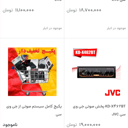
سی JVC
JVC
18,700,000
تومان
11,100,000
تومان
موجود در انبار
موجود در انبار
KD-X462BT پخش صوتی جی وی
پکیج کامل سیستم صوتی از جی وی
سی JVC
سی
19,000,000
تومان
ناموجود