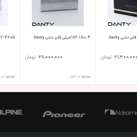
DT-150.4 آمپلی فایر دنتی Danty
DT-460S آمپلی فایر دنتی ty
21,300,00
تومان
28,000,000
تومان
موجود در انبار
موجود در ان