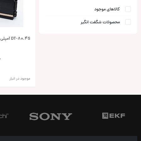
کالاهای موجود
محصولات شگفت انگیر
DT-80.4S آمپلی فایر دنتی Danty
0
موجود در انبار