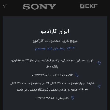
ایران کارآدیو
مرجع خرید محصولات کارآدیو
7/24 پشتیبان شما هستیم
تهران، میدان امام خمینی، ابتدای خ فردوسی، پاساژ 26، طبقه اول،
پلاک 102.
02166760092 - 02166760091
شنبه تا چهارشنبه از ساعت 9:30 الی 19 - پنجشنبه از ساعت 9:30 الی
14:30 - جمعه و روزهای تعطیل فروشگاه تعطیل می باشد.
کد پستی : 1136947854