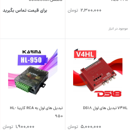
HLC-24R
کانکشن Connection
2,300,000
تومان
برای قیمت تماس بگیرید
موجود در انبار
V4HL تبدیل های لول DS18
تبدیل های لول به RCA کارینا HL-
950
5,000,000
تومان
1,900,000
تومان