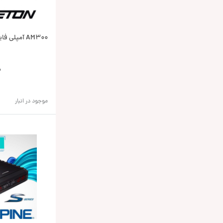
AM300 آمپلی فایر اتون Eton
0
موجود در انبار