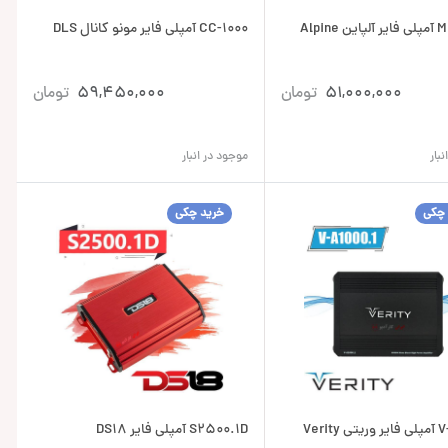
Alpin
CC-1000 آمپلی فایر مونو کانال DLS
51,000,000
تومان
59,450,000
تومان
بار
موجود در انبار
 چکی
خرید چکی
Verit
S2500.1D آمپلی فایر DS18