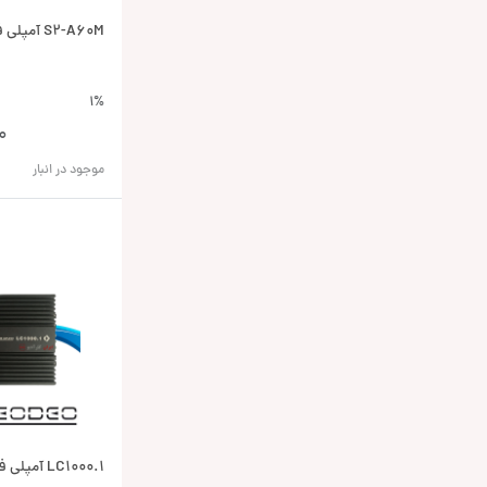
S2-A60M آمپلی فایر آلپاین Alpine
1%
0
موجود در انبار
LC1000.1 آم