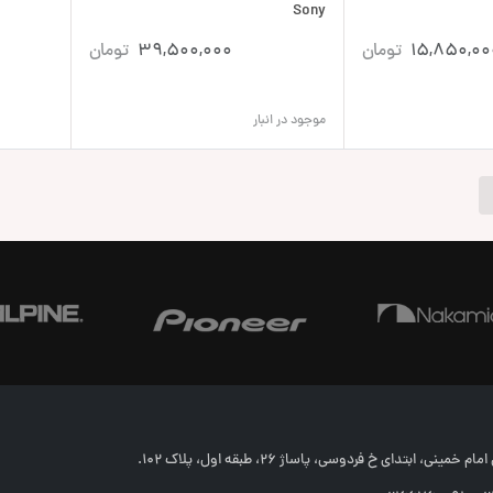
Sony
15,850,00
تومان
39,500,000
تومان
موجود در انبار
خمینی، ابتدای خ فردوسی، پاساژ 26، طبقه اول، پلاک 102.