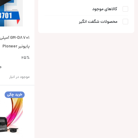
کالاهای موجود
محصولات شگفت انگیر
GM-D8701 
پایونیر Pioneer
25%
0
موجود در انبار
خرید چکی