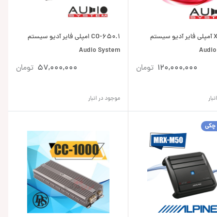
X-330.2 آمپلی فایر آدیو سیستم
CO-650.1 امپلی فایر آدیو سیستم
Audio System
Audio
120,000,000
تومان
57,000,000
تومان
بار
موجود در انبار
 چکی