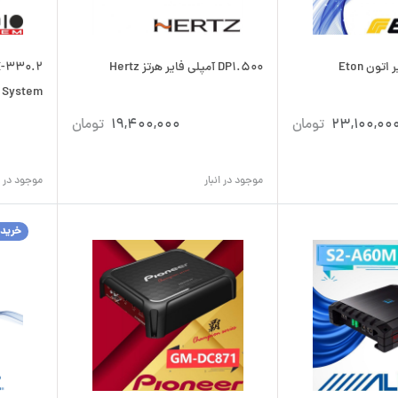
DP1.500 آمپلی فایر هرتز Hertz
 System
23,100,00
تومان
19,400,000
تومان
موجود در انبار
موجود در ان
خرید