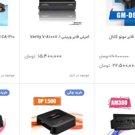
آمپلی فایر مونو کانال
آمپلی فایر وریتی Verity V-A1007.1
CA-P10 آمپلی‌فایر دی ال اس DLS
15,400,000
تومان
29,900,000
تومان
22,500,00
تومان
موجود در انبار
موجود در ان
خرید چکی
خرید