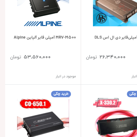
MRV-M500 آمپلی فایر آلپاین Alpine
26,340,000
تومان
53,560,000
تومان
بار
موجود در انبار
 چکی
خرید چکی