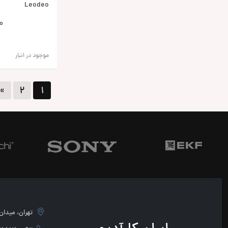
Leodeo
0
موجود در انبار
»
۲
۱
تهران، میدان امام 