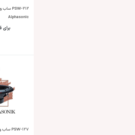
PSW-212 س
Alphasonic
برای 
PSW-127 س