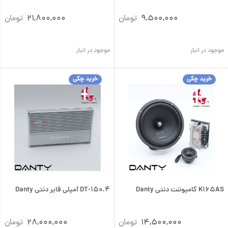
9,500,000
تومان
21,800,000
تومان
موجود در انبار
موجود در انبار
خرید چکی
خرید چکی
K165AS کامپوننت دنتی Danty
DT-150.4 آمپلی فایر دنتی Danty
14,500,000
تومان
28,000,000
تومان