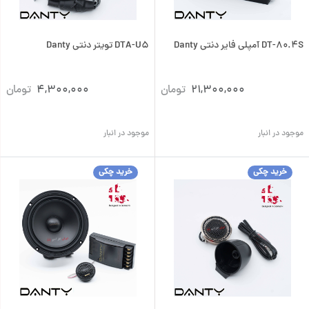
DT-80.4S آمپلی فایر دنتی Danty
DTA-U5 تویتر دنتی Danty
21,300,000
تومان
4,300,000
تومان
موجود در انبار
موجود در انبار
خرید چکی
خرید چکی