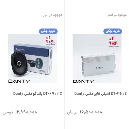
موجود در انبار
موجود در انبار
خرید چکی
خرید چکی
DT-460S آمپلی فایر دنتی Danty
DT-6903C بلندگو دنتی Danty
16,500,000
تومان
12,990,000
تومان