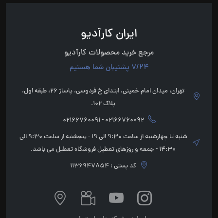
ایران کارآدیو
مرجع خرید محصولات کارآدیو
7/24 پشتیبان شما هستیم
تهران، میدان امام خمینی، ابتدای خ فردوسی، پاساژ 26، طبقه اول،
پلاک 102.
02166760092 - 02166760091
شنبه تا چهارشنبه از ساعت 9:30 الی 19 - پنجشنبه از ساعت 9:30 الی
14:30 - جمعه و روزهای تعطیل فروشگاه تعطیل می باشد.
کد پستی : 1136947854