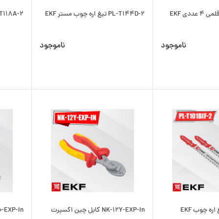
PL-T144D-2 تیغ اره چوب مستر EKF
PL-T118A-2 تیغ اره فلز 
ناموجود
ناموجود
NK-12Y-EXP-In کابل چین اکسپرت
PAS-160-EXP-In ا