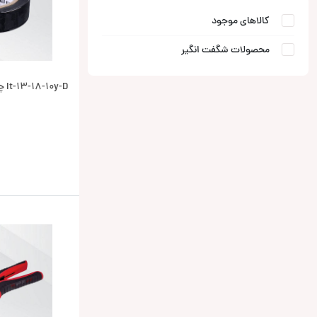
کالاهای موجود
محصولات شگفت انگیر
It-13-18-10y-D چسب برق EKF