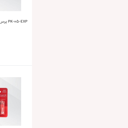
PK-05-EXP پرس سرسیم EKF