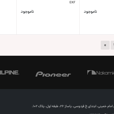
EKF
ناموجود
ناموجود
»
خمینی، ابتدای خ فردوسی، پاساژ 26، طبقه اول، پلاک 102.