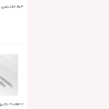
LR6-BL4 باطری قلمی 4 عددی EKF
PL-T101BIF-2 تیغ اره چوب EKF