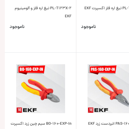
اکسپرت EKF
PL-T123X-2 تیغ اره فلز و آلومینیوم
EKF
ناموجود
ناموجود
نبردست زرد EKF
BO-160-EXP-In سیم چین زرد اکسپرت