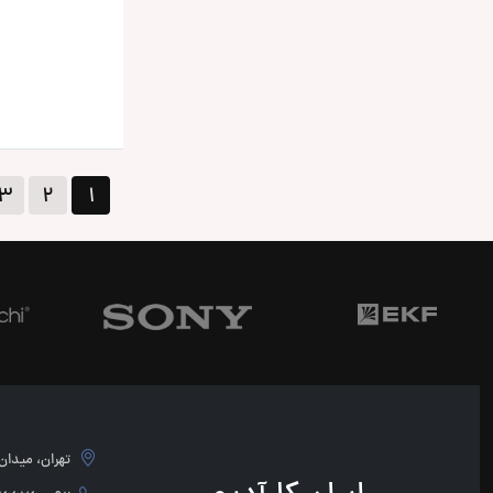
۳
۲
۱
تهران، میدان امام 