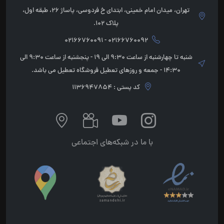
تهران، میدان امام خمینی، ابتدای خ فردوسی، پاساژ 26، طبقه اول،
پلاک 102.
02166760092 - 02166760091
شنبه تا چهارشنبه از ساعت 9:30 الی 19 - پنجشنبه از ساعت 9:30 الی
14:30 - جمعه و روزهای تعطیل فروشگاه تعطیل می باشد.
کد پستی : 1136947854
با ما در شبکه‌های اجتماعی