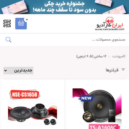
0
کامپوننت
16 سانتی (6.5 اینچی)
فیلترها