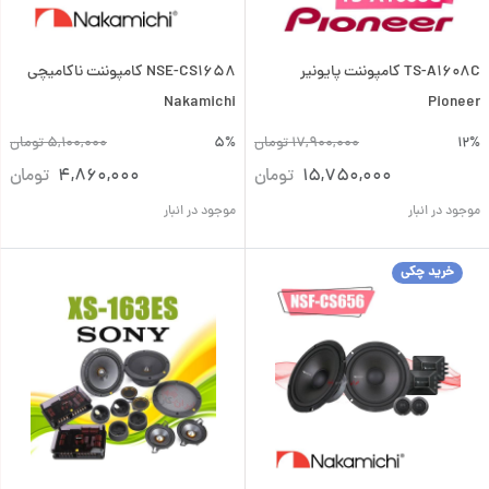
TS-A1608C کامپوننت پایونیر
NSE-CS1658 کامپوننت ناکامیچی
Nakamichi
Pioneer
12%
17,900,000
تومان
5%
5,100,000
تومان
15,750,000
تومان
4,860,000
تومان
موجود در انبار
موجود در انبار
خرید چکی