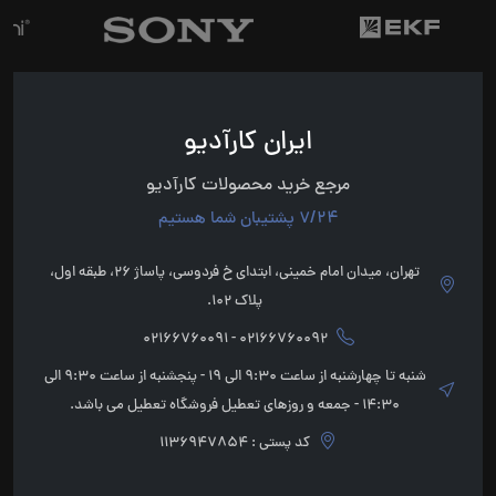
ایران کارآدیو
مرجع خرید محصولات کارآدیو
7/24 پشتیبان شما هستیم
تهران، میدان امام خمینی، ابتدای خ فردوسی، پاساژ 26، طبقه اول،
پلاک 102.
02166760092 - 02166760091
شنبه تا چهارشنبه از ساعت 9:30 الی 19 - پنجشنبه از ساعت 9:30 الی
14:30 - جمعه و روزهای تعطیل فروشگاه تعطیل می باشد.
کد پستی : 1136947854