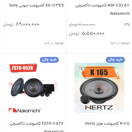
NSF-CS656 کامپوننت ناکامیچی
XS-163ES کامپوننت سونی Sony
Nakamichi
89,000,000
تومان
8%
6,000,000
تومان
5,550,000
تومان
موجود در انبار
موجود در انبار
خرید چکی
خرید چکی
K165 کامپوننت هرتز Hertz
FSTO-6526 کامپوننت ناکامیچی