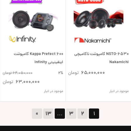
NSTO-6530 کامپوننت ناکامیچی
Kappa Prefect 600 کامپوننت
Nakamichi
اینفینیتی Infinity
65,000,000
تومان
2%
64,050,000
تومان
63,000,000
تومان
موجود در انبار
موجود در انبار
»
۱۳
…
۳
۲
۱