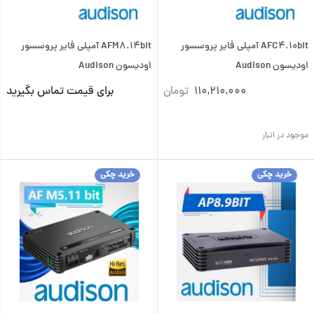
AFC4.10bit آمپلی فایر پروسسور
AFM8.14bit آمپلی فایر پروسسور
اودیسون Audison
اودیسون Audison
110,210,000
تومان
برای قیمت تماس بگیرید
موجود در انبار
خرید چکی
خرید چکی