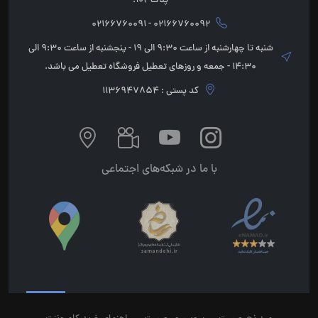
پلاک 102.
02166760092 - 02166760091
شنبه تا چهارشنبه از ساعت 9:30 الی 19 - پنجشنبه از ساعت 9:30 الی
14:30 - جمعه و روزهای تعطیل فروشگاه تعطیل می باشد.
کد پستی : 1136947854
با ما در شبکه‌های اجتماعی