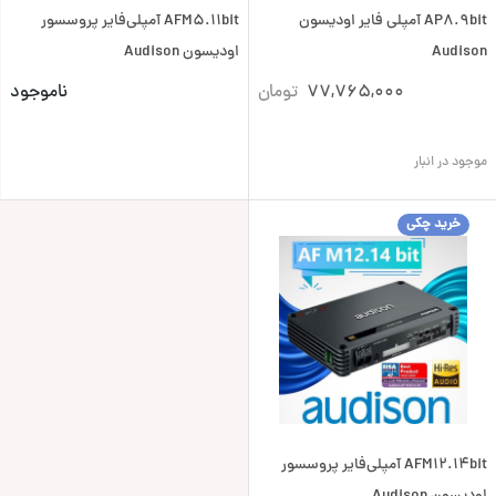
AP8.9bit آمپلی فایر اودیسون
AFM5.11bit آمپلی‌فایر پروسسور
Audison
اودیسون Audison
77,765,000
تومان
ناموجود
موجود در انبار
خرید چکی
AFM12.14bit آمپلی‌فایر پروسسور