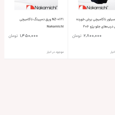
یلور ناکامیچی برش خورده
NZ-0121 ورق دمپینگ ناکامیچی
‌های جلو پژو 206
Nakamichi
2,800,000
تومان
1,450,000
تومان
بار
موجود در انبار