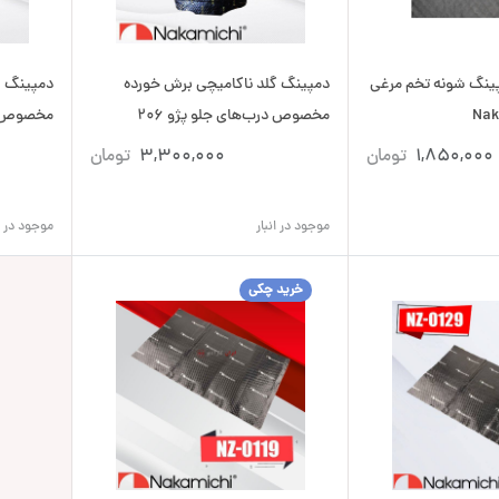
رق دمپینگ شونه تخم مرغی
دمپینگ گلد ناکامیچی برش خورده
دمپینگ س
مخصوص درب‌های جلو پژو 206
مخصوص درب
1,850,000
تومان
3,300,000
تومان
موجود در انبار
موجود در ان
خرید چکی