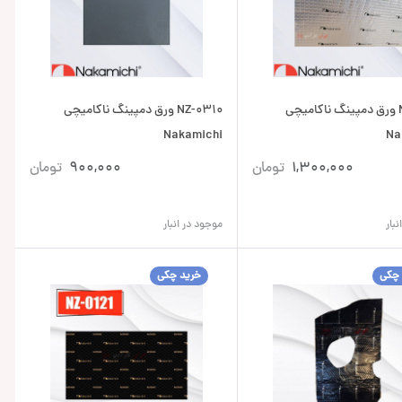
NZ-0149 ورق دمپینگ ناکامیچی
NZ-0310 ورق دمپینگ ناکامیچی
Nakamichi
Na
1,300,000
تومان
900,000
تومان
بار
موجود در انبار
 چکی
خرید چکی