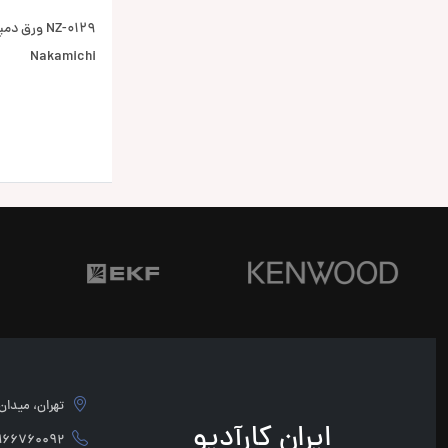
NZ-0129 ور
Nakamichi
تهران، میدان امام 
ایران کارآدیو
760092 - 02166760091