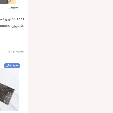
NZ-0220 و
ناکامیچی Nakamichi
موجود در انبار
خرید چکی