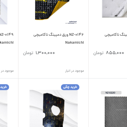
 دمپینگ ناکامیچی
NZ-0146 ورق دمپینگ ناکامیچی
kamichi
Nakamichi
855,000
تومان
1,300,000
تومان
موجود در انبار
موجود در ان
خرید چکی
خرید