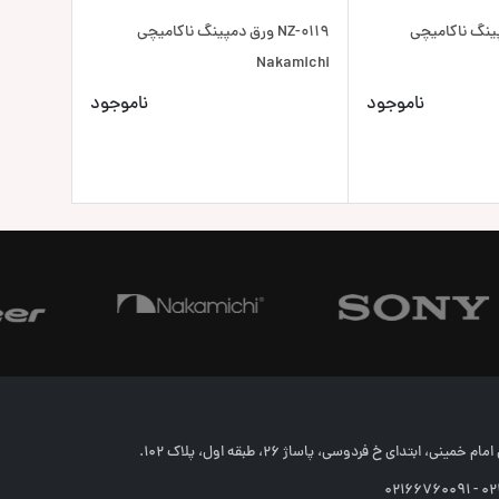
ق دمپینگ ناکامیچی
NZ-0119 ورق دمپینگ ناکامیچی
Nakamichi
ناموجود
ناموجود
خمینی، ابتدای خ فردوسی، پاساژ 26، طبقه اول، پلاک 102.
02166