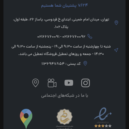
7/24 پشتیبان شما هستیم
تهران، میدان امام خمینی، ابتدای خ فردوسی، پاساژ 26، طبقه اول،
پلاک 102.
02166760092 - 02166760091
شنبه تا چهارشنبه از ساعت 9:30 الی 19 - پنجشنبه از ساعت 9:30 الی
14:30 - جمعه و روزهای تعطیل فروشگاه تعطیل می باشد.
کد پستی : 1136947854
با ما در شبکه‌های اجتماعی