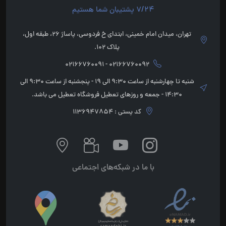
7/24 پشتیبان شما هستیم
تهران، میدان امام خمینی، ابتدای خ فردوسی، پاساژ 26، طبقه اول،
پلاک 102.
02166760092 - 02166760091
شنبه تا چهارشنبه از ساعت 9:30 الی 19 - پنجشنبه از ساعت 9:30 الی
14:30 - جمعه و روزهای تعطیل فروشگاه تعطیل می باشد.
کد پستی : 1136947854
با ما در شبکه‌های اجتماعی