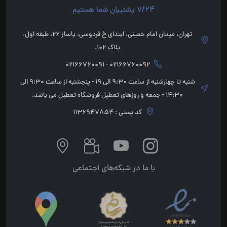
7/24 پشتیبان شما هستیم
تهران، میدان امام خمینی، ابتدای خ فردوسی، پاساژ 26، طبقه اول،
پلاک 102.
02166760092 - 02166760091
شنبه تا چهارشنبه از ساعت 9:30 الی 19 - پنجشنبه از ساعت 9:30 الی
14:30 - جمعه و روزهای تعطیل فروشگاه تعطیل می باشد.
کد پستی : 1136947854
با ما در شبکه‌های اجتماعی