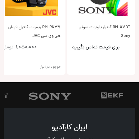
RM-X7BT کنترلر بلوتوث سونی
RM-RK39 ریموت کنترل فرمان
Sony
جی وی سی JVC
برای قیمت تماس بگیرید
1,050,000
تومان
موجود در انبار
ایران کارآدیو