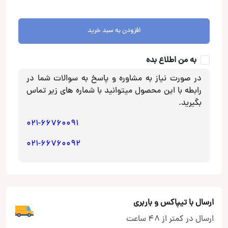
مدل
93
به
افزودن به سبد خرید
بالا
برای
به من اطلاع بده
کنوود
عدد
در صورت نیاز به مشاوره و پاسخ به سوالات شما در
رابطه با این محصول میتوانید با شماره های زیر تماس
بگیرید.
021-66760091
021-66760092
ارسال با تیپاکس و باربری
ارسال در کمتر از 48 ساعت