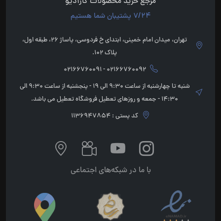
مرجع خرید محصولات کارآدیو
7/24 پشتیبان شما هستیم
تهران، میدان امام خمینی، ابتدای خ فردوسی، پاساژ 26، طبقه اول،
پلاک 102.
02166760092 - 02166760091
شنبه تا چهارشنبه از ساعت 9:30 الی 19 - پنجشنبه از ساعت 9:30 الی
14:30 - جمعه و روزهای تعطیل فروشگاه تعطیل می باشد.
کد پستی : 1136947854
با ما در شبکه‌های اجتماعی