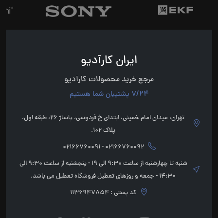
ایران کارآدیو
مرجع خرید محصولات کارآدیو
7/24 پشتیبان شما هستیم
تهران، میدان امام خمینی، ابتدای خ فردوسی، پاساژ 26، طبقه اول،
پلاک 102.
02166760092 - 02166760091
شنبه تا چهارشنبه از ساعت 9:30 الی 19 - پنجشنبه از ساعت 9:30 الی
14:30 - جمعه و روزهای تعطیل فروشگاه تعطیل می باشد.
کد پستی : 1136947854