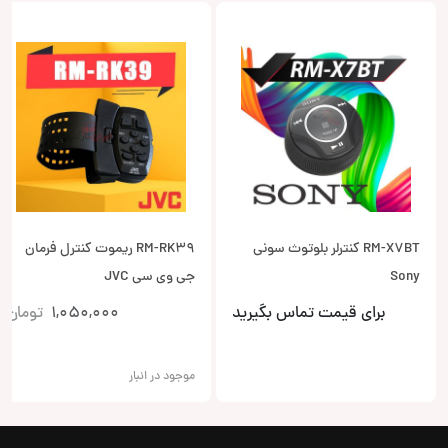
RM-X7BT کنترلر بلوتوث سونی
RM-RK39 ریموت کنترل فرمان
Sony
جی وی سی JVC
برای قیمت تماس بگیرید
1,050,000
تومان
موجود در انبار