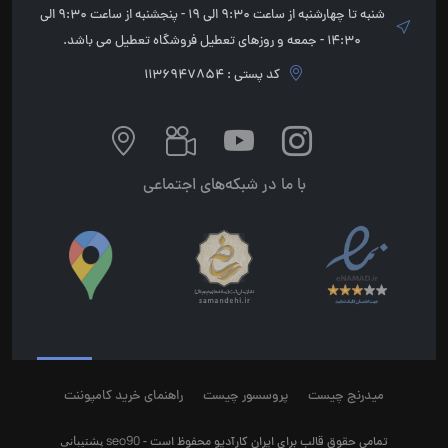
شنبه تا چهارشنبه از ساعت 9:30 الی 19 - پنجشنبه از ساعت 9:30 الی
14:30 - جمعه و روزهای تعطیل فروشگاه تعطیل می باشد.
کد پستی : 1136947854
با ما در شبکه‌های اجتماعی
میدرنج چیست
پروسسور چیست
راهنمای خرید کامپوننت
seo90
پشتیبانی
تمامی حقوق قالب برای ایران کارآدیو محفوظ است -