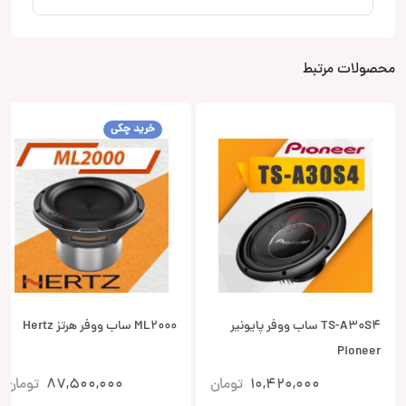
محصولات مرتبط
خرید چکی
TS-A30S4 ساب ووفر پایونیر
ML2000 ساب ووفر هرتز Hertz
Pioneer
10,420,000
تومان
87,500,000
تومان