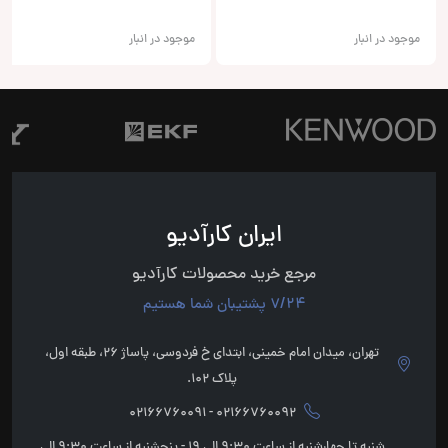
موجود در انبار
موجود در انبار
ایران کارآدیو
مرجع خرید محصولات کارآدیو
7/24 پشتیبان شما هستیم
تهران، میدان امام خمینی، ابتدای خ فردوسی، پاساژ 26، طبقه اول،
پلاک 102.
02166760092 - 02166760091
شنبه تا چهارشنبه از ساعت 9:30 الی 19 - پنجشنبه از ساعت 9:30 الی