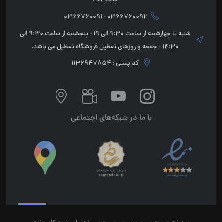
پلاک 102.
02166760092 - 02166760091
شنبه تا چهارشنبه از ساعت 9:30 الی 19 - پنجشنبه از ساعت 9:30 الی
14:30 - جمعه و روزهای تعطیل فروشگاه تعطیل می باشد.
کد پستی : 1136947854
با ما در شبکه‌های اجتماعی