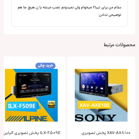
سلام من برای تیبا۲ میخوام ولی نمیدونم نصب میشه یا ن.هیچ جا هم
توضیحی ندادن
محصولات مرتبط
خرید چکی
XAV-AX8100 پخش تصویری
iLX-F509E پخش تصویری آلپاین