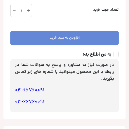
AVH-
تعداد جهت خرید
G215BT
پخش
تصویری
پایونیر
افزودن به سبد خرید
Pioneer
عدد
به من اطلاع بده
در صورت نیاز به مشاوره و پاسخ به سوالات شما در
رابطه با این محصول میتوانید با شماره های زیر تماس
بگیرید.
021-66760091
021-66760092