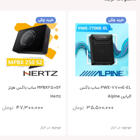
خرید چکی
خرید چکی
PWE-7700E-EL ساب باکس
MPBX250S2 ساب باکس هرتز
آلپاین Alpine
Hertz
35,500,000
تومان
47,300,000
تومان
موجود در انبار
موجود در انبار