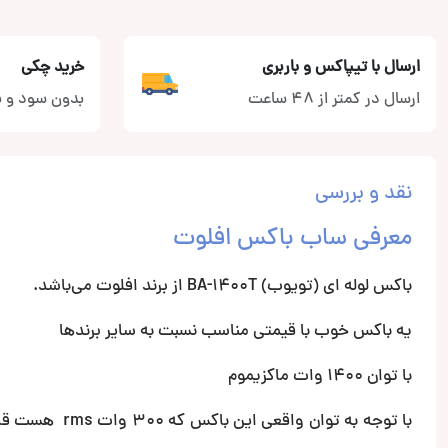
ارسال با تیپاکس و باربری
خرید چکی
ارسال در کمتر از 48 ساعت
بدون سود و ب
نقد و بررسی
معرفی ساب باکس افلوت
باکس لوله ای (تویوب) BA-1400T از برند افلوت می‌باشد.
یه باکس خوب با قیمتی مناسب نسبت به سایر برندها
با توان 1400 وات ماکزیموم
با توجه به توان واقعی این باکس که 300 وات rms هست قابل راه اندازی با امپ های منو ضعیف و یا