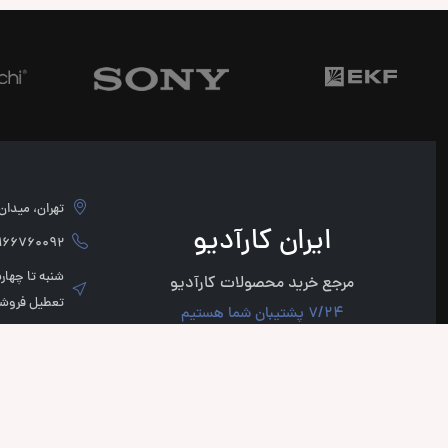
تهران، میدان امام 
ایران کارآدیو
760092 - 02166760091
مرجع خرید محصولات کارآدیو
تعطیل فروشگ
7/24 پشتیبان شما هستیم
کد پستی : 1136947854
میدرنج چیست
پروسسور چیست
راهنمای خرید کامپوننت