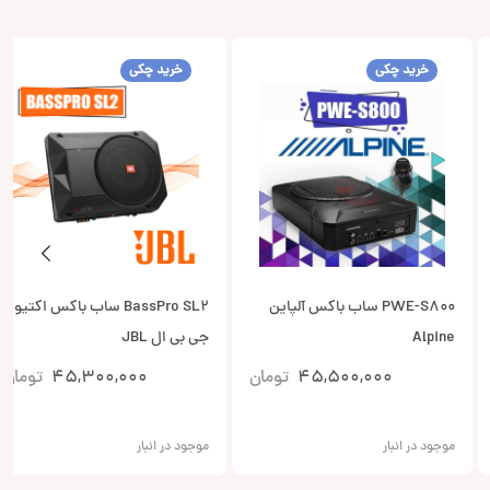
خرید چکی
خرید چکی
PWE-S800 ساب باکس آلپاین
BassPro SL2 ساب باکس اکتیو
Alpine
جی بی ال JBL
45,500,000
تومان
45,300,000
تومان
موجود در انبار
موجود در انبار