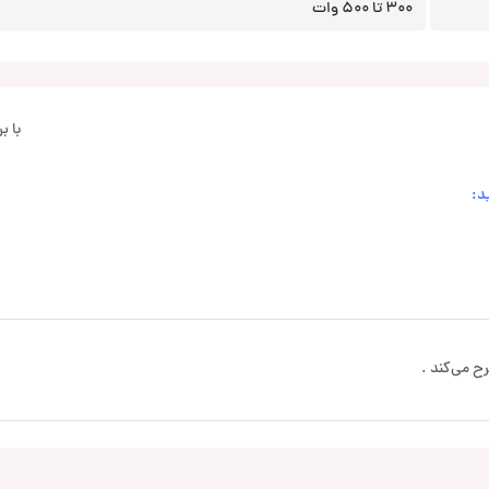
300 تا 500 وات
با 
د:
ح می‌کند .