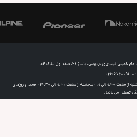
خمینی، ابتدای خ فردوسی، پاساژ 26، طبقه اول، پلاک 102.
02166
شنبه تا چهارشنبه از ساعت 9:30 الی 19 - پنجشنبه از ساعت 9:30 الی 14:30 - جمعه و روزهای
اه تعطیل می باشد.