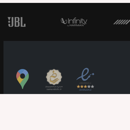
seo90
پشتیبانی
تمامی حقوق قالب برای ایران کارآدیو محفوظ است -