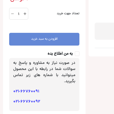
BA-
تعداد جهت خرید
1400T
ساب
باکس
افلوت
افزودن به سبد خرید
Afloat
عدد
به من اطلاع بده
در صورت نیاز به مشاوره و پاسخ به
سوالات شما در رابطه با این محصول
میتوانید با شماره های زیر تماس
بگیرید.
021-66760091
021-66760092