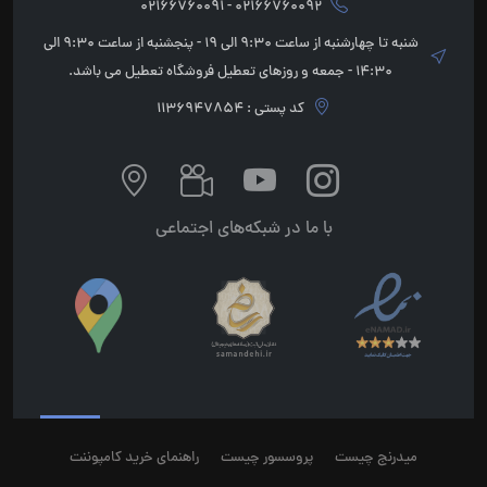
02166760092 - 02166760091
شنبه تا چهارشنبه از ساعت 9:30 الی 19 - پنجشنبه از ساعت 9:30 الی
14:30 - جمعه و روزهای تعطیل فروشگاه تعطیل می باشد.
کد پستی : 1136947854
با ما در شبکه‌های اجتماعی
میدرنج چیست
پروسسور چیست
راهنمای خرید کامپوننت