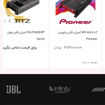
GM-A5702 آمپلی فایر پایونیر
MLPOWER4 آمپلی فایر هرتز
Hertz
Pioneer
21,300,000
تومان
برای قیمت تماس بگیرید
موجود در انبار