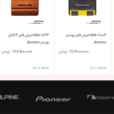
BSA-9004 آمپلی فایر بوستر
BSA-544 آمپلی فایر 4کانال
Booster
بوستر Booster
21,900,000
تومان
21,650,000
تومان
موجود در انبار
موجود در انبار