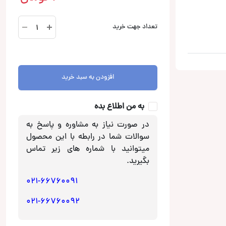
BSD-
تعداد جهت خرید
250.4MX
آمپلی
فایر
بوستر
افزودن به سبد خرید
عدد
به من اطلاع بده
در صورت نیاز به مشاوره و پاسخ به
سوالات شما در رابطه با این محصول
میتوانید با شماره های زیر تماس
بگیرید.
021-66760091
021-66760092