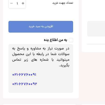
CQ1123
تعداد جهت خرید
شارژر
فندکی
وریتی
Verity
افزودن به سبد خرید
عدد
به من اطلاع بده
در صورت نیاز به مشاوره و پاسخ به
سوالات شما در رابطه با این محصول
میتوانید با شماره های زیر تماس
بگیرید.
021-66760091
021-66760092