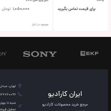
Sony
جی وی سی JVC
برای قیمت تماس بگیرید
1,050,000
تومان
موجود در انبار
تهران، میدان امام 
ایران کارآدیو
760092 - 02166760091
مرجع خرید محصولات کارآدیو
تعطیل فروشگ