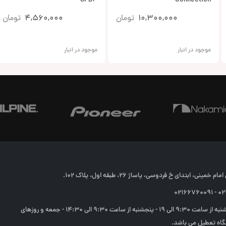
SPD4
Connection
10,300,000
تومان
4,560,000
تومان
موجود در انبار
موجود در انبار
خمینی، ابتدای خ فردوسی، پاساژ 26، طبقه اول، پلاک 102.
02166
شنبه تا چهارشنبه از ساعت 9:30 الی 19 - پنجشنبه از ساعت 9:30 الی 14:30 - جمعه و روزهای
اه تعطیل می باشد.