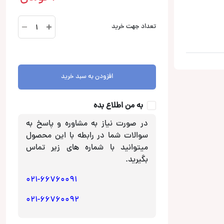
CW20BT
تعداد جهت خرید
آمپلی
فایر
خانگی
CanaWara
افزودن به سبد خرید
عدد
به من اطلاع بده
در صورت نیاز به مشاوره و پاسخ به
سوالات شما در رابطه با این محصول
میتوانید با شماره های زیر تماس
بگیرید.
021-66760091
021-66760092