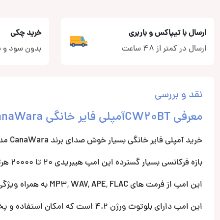
ارسال با تیپاکس و باربری
خرید چکی
ارسال در کمتر از 48 ساعت
بدون سود و ب
نقد و بررسی
معرفی CW20BTآمپلی فایر خانگی CanaWara
خرید آمپلی فایر خانگی بسیار خوش صدای برند CanaWara مدل CW20BT دارای توان 25 وات برای هر کانال است.
بازه فرکانسی بسیار گسترده این امپ هیبریدی 20 تا 20000 هرتز است.
این امپ از فرمت های MP3, WAV, APE, FLAC به همراه ویژگی های Play/ Pause/FF/REW پشتیبانی می‌کند.
این امپ دارای بلوتوث ورژن 4.2 است که امکان استفاده و پخش موسیقی از راه دور را میسر می‌کند.