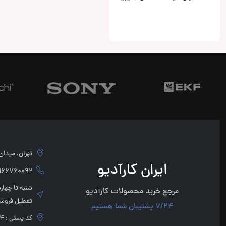
تهران، میدان امام 
ایران کارآدیو
760092 - 02166760091
مرجع خرید محصولات کارآدیو
تعطیل فروشگ
7/24 پشتیبان شما هستیم
کد پستی : 1136947854