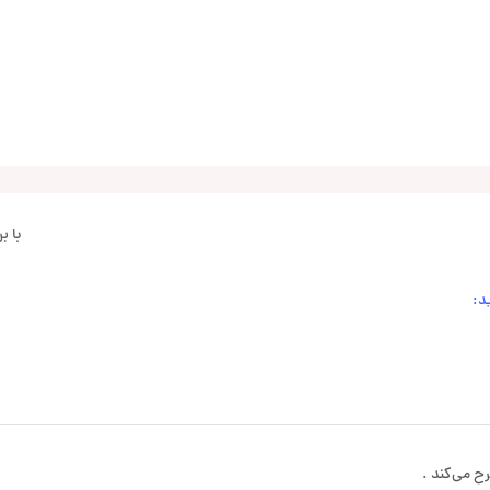
با 
د:
ح می‌کند .