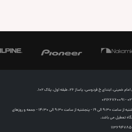
خمینی، ابتدای خ فردوسی، پاساژ 26، طبقه اول، پلاک 102.
02166
شنبه تا چهارشنبه از ساعت 9:30 الی 19 - پنجشنبه از ساعت 9:30 الی 14:30 - جمعه و روزهای
اه تعطیل می باشد.