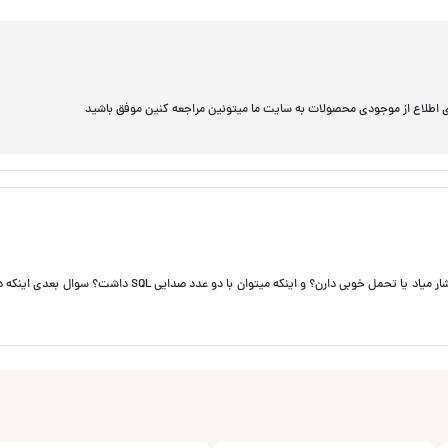
اطلاع از موجودی محصولات به سایت ما میتونین مراجعه کنین موفق باشید
درود. اگر دو عدد از این ساب رو دو اهم با cc1000درایو کنم ،به ساب ها فشار میاد یا تحمل خوبی دارن؟ و اینکه میتوان با دو عدد ص