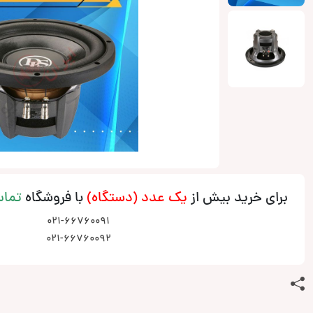
برای خرید بیش از
یک عدد (دستگاه)
با فروشگاه
تما
021-66760091
021-66760092