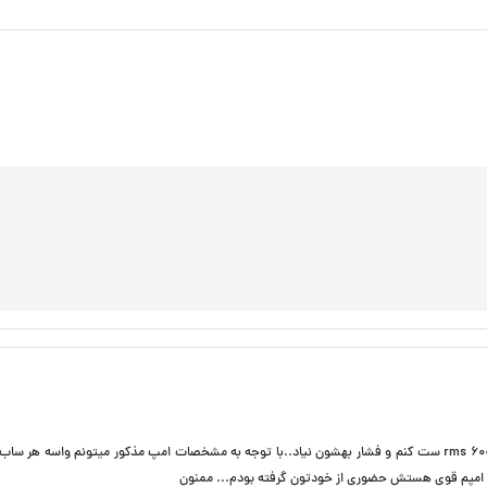
سلام یه جفت از این ساب میتونم با امپ اودیسان sr1dk با توان مداوم 600 rms ست کنم و فشار بهشون نیاد..با توجه به مشخصات امپ مذکور میتونم واسه ه