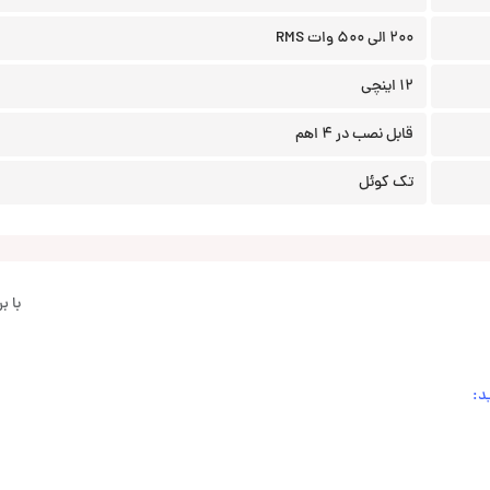
200 الی 500 وات RMS
12 اینچی
قابل نصب در 4 اهم
تک کوئل
با 
د: