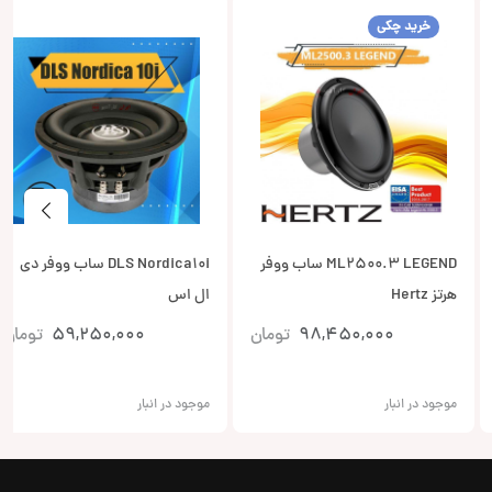
خرید چکی
ML2500.3 LEGEND ساب ووفر
DLS Nordica10i ساب ووفر دی
هرتز Hertz
ال اس
98,450,000
تومان
59,250,000
تومان
موجود در انبار
موجود در انبار