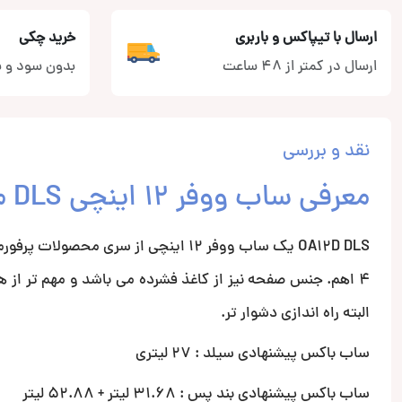
ارسال با تیپاکس و باربری
خرید چکی
ارسال در کمتر از 48 ساعت
بدون سود و ب
نقد و بررسی
معرفی ساب ووفر 12 اینچی DLS مدل OA12D
OA12D DLS یک ساب ووفر 12 اینچی از س
4 اهم. جنس صفحه نیز از کاغذ فشرده می باشد و مهم تر از 
البته راه اندازی دشوار تر.
ساب باکس پیشنهادی سیلد : 27 لیتری
ساب باکس پیشنهادی بند پس : 31.68 لیتر + 52.88 لیتر