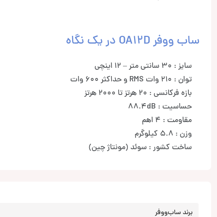
ساب ووفر OA12D در یک نگاه
سایز : 30 سانتی متر – 12 اینچی
توان : 210 وات RMS و حداکثر 600 وات
بازه فرکانسی : 20 هرتز تا 2000 هرتز
حساسیت : 88.4dB
مقاومت : 4 اهم
وزن : 5.8 کیلوگرم
ساخت کشور : سوئد (مونتاژ چین)
برند ساب‌ووفر