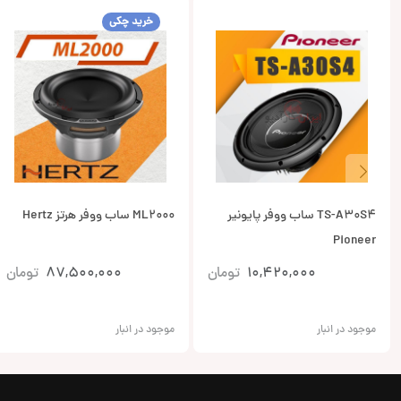
خرید چکی
TS-A30S4 ساب ووفر پایونیر
ML2000 ساب ووفر هرتز Hertz
Pioneer
10,420,000
تومان
87,500,000
تومان
موجود در انبار
موجود در انبار