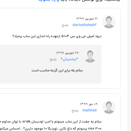
21 شهریور 1399
dariushshah2
پاسخ
درود امپلی جی وی سی 5104 ازعهده راه اندازی این ساب برمیاد؟
27 شهریور 1399
*پشتیبان*
پاسخ
سلام.بله برای این گزینه مناسب است
09 مهر 1399
mahmut
پاسخ
300 rms برسونم که داغ نکنن..نوردیکا 10 موجود دارین؟ . احساس میکنم امپم قوی هستش حضوری از خودتون گرفته بودم... ممنون