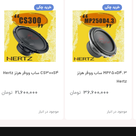
خرید چکی
خرید چکی
MP250D4.3 ساب ووفر هرتز
CS300S4 ساب ووفر هرتز Hertz
Hertz
36,600,000
تومان
21,600,000
تومان
موجود در انبار
موجود در انبار