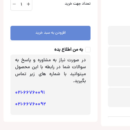
DLS
تعداد جهت خرید
OA12D
ساب
ووفر
دی
افزودن به سبد خرید
ال
اس
عدد
به من اطلاع بده
در صورت نیاز به مشاوره و پاسخ به
سوالات شما در رابطه با این محصول
میتوانید با شماره های زیر تماس
بگیرید.
021-66760091
021-66760092