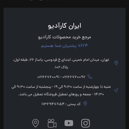
ایران کارآدیو
مرجع خرید محصولات کارآدیو
7/24 پشتیبان شما هستیم
تهران، میدان امام خمینی، ابتدای خ فردوسی، پاساژ 26، طبقه اول،
پلاک 102.
02166760092 - 02166760091
شنبه تا چهارشنبه از ساعت 9:30 الی 19 - پنجشنبه از ساعت 9:30 الی
14:30 - جمعه و روزهای تعطیل فروشگاه تعطیل می باشد.
کد پستی : 1136947854