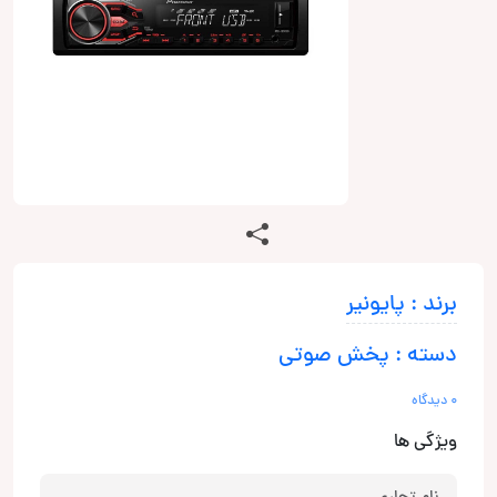
برند : پایونیر
دسته : پخش صوتی
0 دیدگاه
ویژگی ها