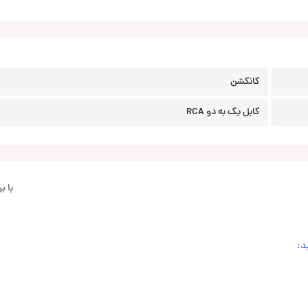
کانکشن
کابل یک به دو RCA
با 
د: