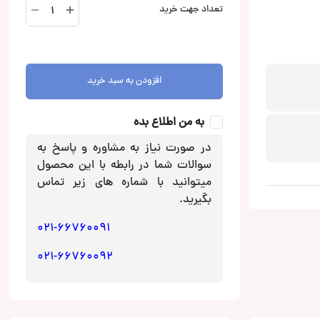
FSM
تعداد جهت خرید
030
تبدیل
1
به
افزودن به سبد خرید
2
کانکشن
Connection
به من اطلاع بده
عدد
در صورت نیاز به مشاوره و پاسخ به
سوالات شما در رابطه با این محصول
میتوانید با شماره های زیر تماس
بگیرید.
021-66760091
021-66760092