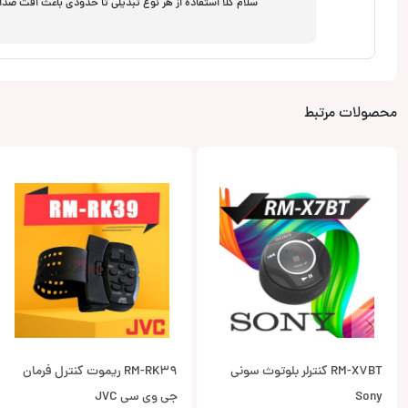
سلام کلا استفاده از هر نوع تبدیلی تا حدودی باعث افت ص
محصولات مرتبط
RM-X7BT کنترلر بلوتوث سونی
RM-RK39 ریموت کنترل فرمان
Sony
جی وی سی JVC