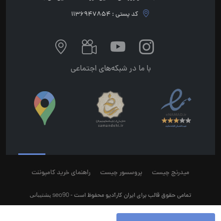
کد پستی : 1136947854
با ما در شبکه‌های اجتماعی
میدرنج چیست
پروسسور چیست
راهنمای خرید کامپوننت
seo90
پشتیبانی
تمامی حقوق قالب برای ایران کارآدیو محفوظ است -