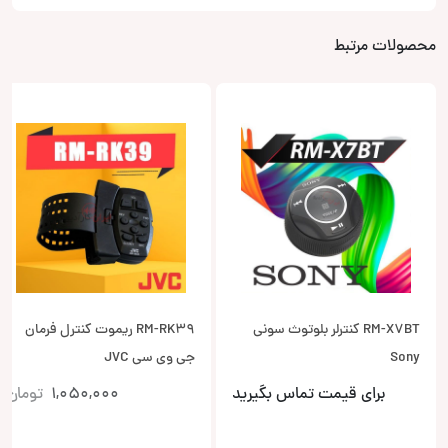
محصولات مرتبط
RM-X7BT کنترلر بلوتوث سونی
RM-RK39 ریموت کنترل فرمان
Sony
جی وی سی JVC
برای قیمت تماس بگیرید
1,050,000
تومان