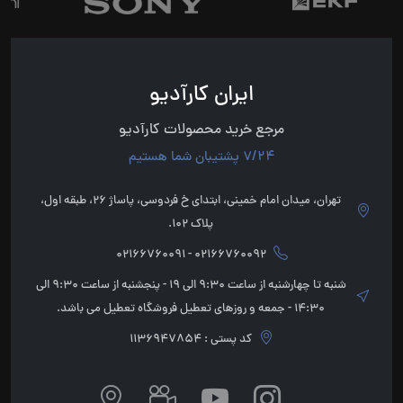
ایران کارآدیو
مرجع خرید محصولات کارآدیو
7/24 پشتیبان شما هستیم
تهران، میدان امام خمینی، ابتدای خ فردوسی، پاساژ 26، طبقه اول،
پلاک 102.
02166760092 - 02166760091
شنبه تا چهارشنبه از ساعت 9:30 الی 19 - پنجشنبه از ساعت 9:30 الی
14:30 - جمعه و روزهای تعطیل فروشگاه تعطیل می باشد.
کد پستی : 1136947854