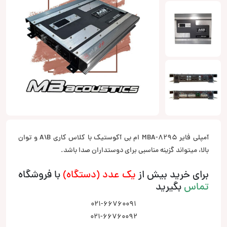
آمپلی فایر MBA-8295 ام بی آکوستیک با کلاس کاری A\B و توان
بالا، میتواند گزینه مناسبی برای دوستداران صدا باشد.
برای خرید بیش از
یک عدد (دستگاه)
با فروشگاه
تماس
بگیرید
021-66760091
021-66760092