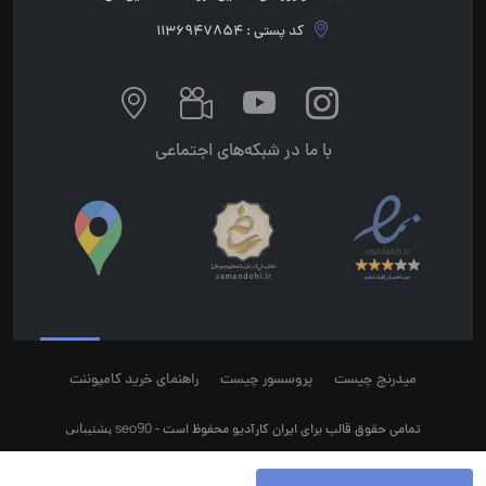
کد پستی : 1136947854
با ما در شبکه‌های اجتماعی
میدرنج چیست
پروسسور چیست
راهنمای خرید کامپوننت
seo90
پشتیبانی
تمامی حقوق قالب برای ایران کارآدیو محفوظ است -