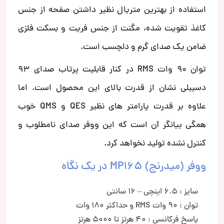
استفاده از بهترین متریال نظیر داشتن صفحه از جنس
کاغذ تقویت شده، مگنت از جنس فریت و بسکت فلزی
ضامن یک صدای گرم و دلچسب است.
توان 90 وات RMS در کنار قابلیت پرتاب صدای 93
دسیبلی نشان از قدرت بالای این محصول است. اما
علاوه بر قدرت پارامتر های نظیر QES و QMS خوب
همگی بیانگر آن است که این ووفر صدای نامطلوب و
کنترل نشده تولید نخواهد کرد.
ووفر (میدرنج) MP165 در یک نگاه
سایز : 6.5 اینچی – 16 سانتی
توان : 90 وات RMS و حداکثر 180 وات
پاسخ فرکانسی : 40 هرتز تا 5000 هرتز