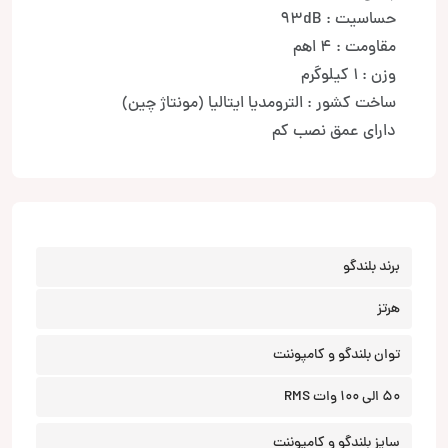
حساسیت : 93dB
مقاومت : 4 اهم
وزن : 1 کیلوگرم
ساخت کشور : الترومدیا ایتالیا (مونتاژ چین)
دارای عمق نصب کم
برند بلندگو
هرتز
توان بلندگو و کامپوننت
50 الی 100 وات RMS
سایز بلندگو و کامپوننت