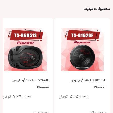
محصولات مرتبط
TS-G1620F بلندگو پایونیر
TS-R6951S بلندگو پایونیر
Pioneer
Pioneer
5,250,000
تومان
7,690,000
تومان
موجود در انبار
موجود در انبار