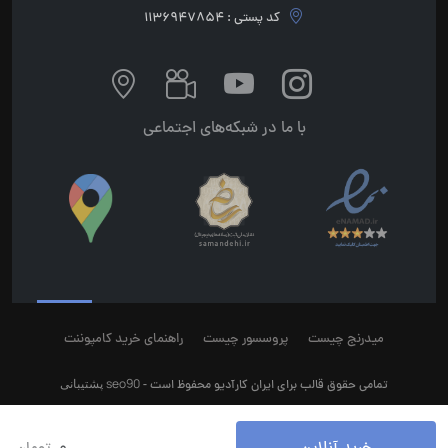
کد پستی : 1136947854
با ما در شبکه‌های اجتماعی
میدرنج چیست
پروسسور چیست
راهنمای خرید کامپوننت
seo90
پشتیبانی
تمامی حقوق قالب برای ایران کارآدیو محفوظ است -