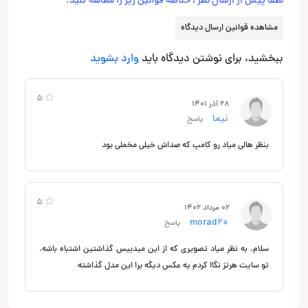
لطفاً پیش از ارسال نظر ، خلاصه قوانین زیر را مطالعه کنید:
مشاهده قوانین ارسال دیدگاه
ببخشید، برای نوشتن دیدگاه باید
وارد بشوید
5
28 آذر 1401
نیما
پاسخ
بنظر هالی میاد رو کامپ که صداش خیلی مخملی بود
5
02 مرداد 1402
morad20
پاسخ
سلام. به نظر میاد تصویری که از این میدبیس گذاشتین اشتباه باشه.
تو سایت هرتز نگاا کردم یه عکس دیگه برا این مدل گذاشته