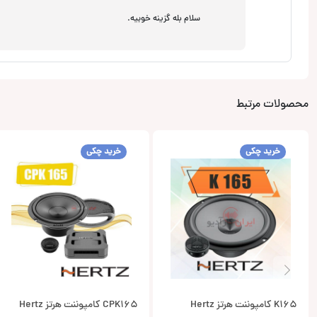
سلام بله گزینه خوبیه.
محصولات مرتبط
خرید چکی
خرید چکی
K165 کامپوننت هرتز Hertz
CPK165 کامپوننت هرتز Hertz