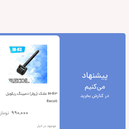
پیشنهاد
می‌کنیم
IH-R3 غلتک (رولر) دمپینگ ریکویل
در کنارش بخرید
Recoil
990,000
تومان
موجود در انبار