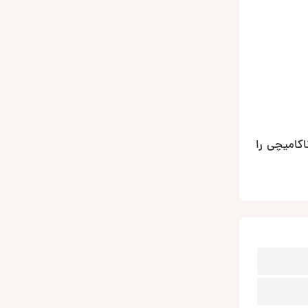
ا کیفیت و ارزان قیمت هستید، به شما مدل NSE-CS1618 از برند ناکامیچی را