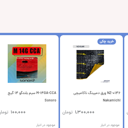
خرید چکی
NZ-0146 ورق دمپینگ ناکامیچی
M-14GA-CCA سیم بلندگو 14 گیج
Sonoro
Nakamichi
1,300,000
تومان
100,000
توما
موجود در انبار
موجود در انبار