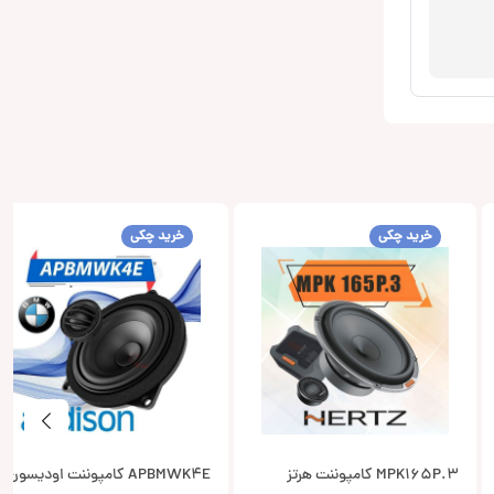
خرید چکی
خرید چکی
MPK165P.3 کامپوننت هرتز
APBMWK4E کامپوننت اودیسون