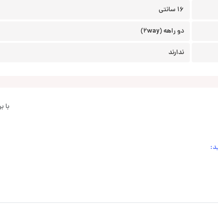
16 سانتی
دو راهه (2way)
ندارند
با 
د: