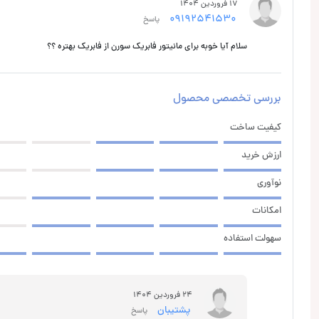
17 فروردین 1404
09192541530
پاسخ
سلام آیا خوبه برای مانیتور فابریک سورن از فابریک بهتره ؟؟
بررسی تخصصی محصول
کیفیت ساخت
ارزش خرید
نوآوری
امکانات
سهولت استفاده
24 فروردین 1404
پشتیبان
پاسخ