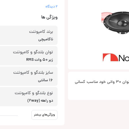
2 دیدگاه
ویژگی ها
برند کامپوننت
ناکامیچی
توان بلندگو و کامپوننت
زیر 50 وات RMS
سایز بلندگو و کامپوننت
16 سانتی
NSE-CS1618 از ناکامیچی با کیفیت بسیار بالا و قیمت بسیار ارزان که با توان 30 واتی خود مناسب کسانی
نوع بلندگو و کامپوننت
دو راهه (2way)
ویژگی‌های بیشتر