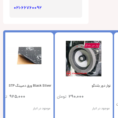
021-66760092
نوار دور بلندگو
Black Silver ورق دمپینگ STP
290,000
تومان
925,000
توما
ن
موجود در انبار
موجود در انبار