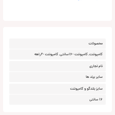
محصولات
کامپوننت, کامپوننت -16سانتی, کامپوننت -2راهه
نام تجاری
سایر برند ها
سایز بلندگو و کامپوننت
16 سانتی