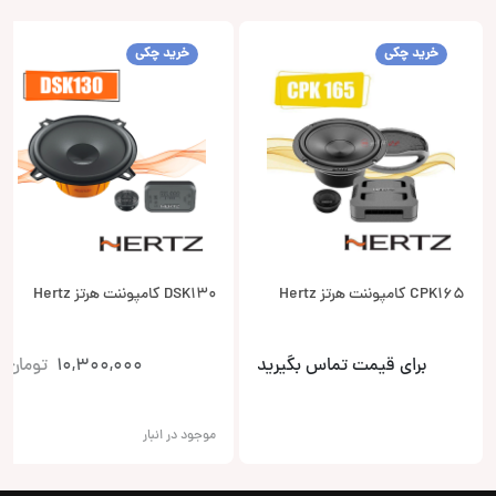
خرید چکی
خرید چکی
CPK165 کامپوننت هرتز Hertz
DSK130 کامپوننت هرتز Hertz
برای قیمت تماس بگیرید
10,300,000
تومان
موجود در انبار