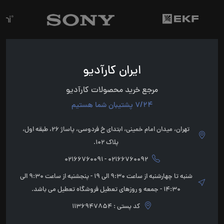
ایران کارآدیو
مرجع خرید محصولات کارآدیو
7/24 پشتیبان شما هستیم
تهران، میدان امام خمینی، ابتدای خ فردوسی، پاساژ 26، طبقه اول،
پلاک 102.
02166760092 - 02166760091
شنبه تا چهارشنبه از ساعت 9:30 الی 19 - پنجشنبه از ساعت 9:30 الی
14:30 - جمعه و روزهای تعطیل فروشگاه تعطیل می باشد.
کد پستی : 1136947854