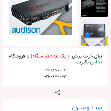
برای خرید بیش از
یک عدد (دستگاه)
با فروشگاه
تماس
بگیرید
021-66760091
021-66760092
برند : اودیسون