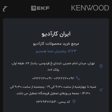
ایران کارآدیو
مرجع خرید محصولات کارآدیو
7/24 پشتیبان شما هستیم
تهران، میدان امام خمینی، ابتدای خ فردوسی، پاساژ 26، طبقه اول،
پلاک 102.
02166760092 - 02166760091
شنبه تا چهارشنبه از ساعت 9:30 الی 19 - پنجشنبه از ساعت 9:30 الی
14:30 - جمعه و روزهای تعطیل فروشگاه تعطیل می باشد.
کد پستی : 1136947854