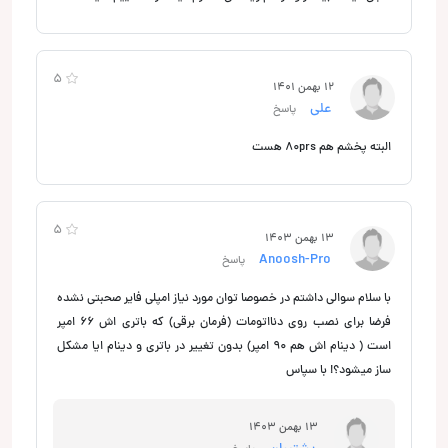
5
12 بهمن 1401
علی
پاسخ
البته پخشم هم 80prs هست
5
13 بهمن 1403
Anoosh-Pro
پاسخ
با سلام سوالی داشتم در خصوصا توان مورد نیاز امپلی فایر صحبتی نشده
فرضا برای نصب روی دنااتومات (فرمان برقی) که باتری اش 66 امپر
است ( دینام اش هم 90 امپر) بدون تغییر در باتری و دینام ایا مشکل
ساز میشود؟! با سپاس
13 بهمن 1403