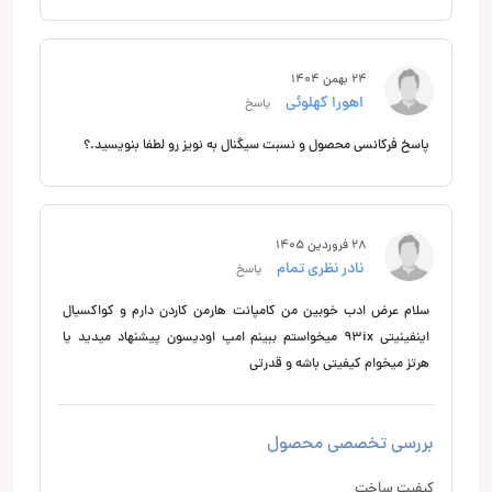
24 بهمن 1404
اهورا کهلوئی
پاسخ
پاسخ فرکانسی محصول و نسبت سیگنال به نویز رو لطفا بنویسید.؟
28 فروردین 1405
نادر نظری تمام
پاسخ
سلام عرض ادب خوبین من کامپانت هارمن کاردن دارم و کواکسیال
اینفینیتی 93ix میخواستم ببینم امپ اودیسون پیشنهاد میدید یا
هرتز میخوام کیفیتی باشه و قدرتی
بررسی تخصصی محصول
کیفیت ساخت