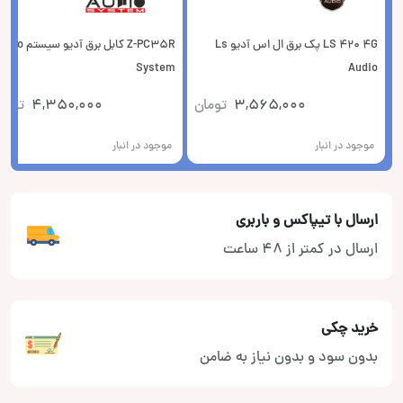
LS 420 4G پک برق ال اس آدیو Ls
Z-PC35R کابل برق آدیو سیست
System
Audio
3,565,000
تومان
4,350,000
توما
موجود در انبار
موجود در انبار
ارسال با تیپاکس و باربری
ارسال در کمتر از 48 ساعت
خرید چکی
بدون سود و بدون نیاز به ضامن