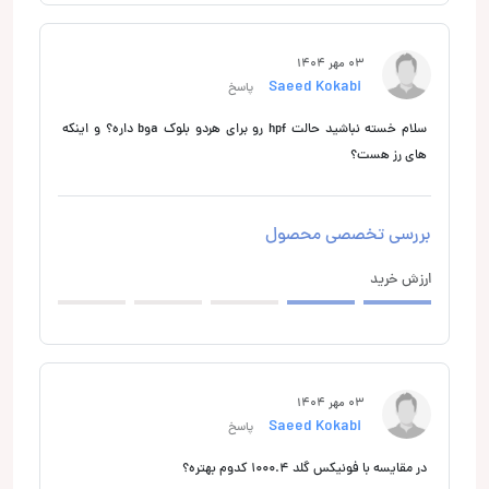
03 مهر 1404
Saeed Kokabi
پاسخ
سلام خسته نباشید حالت hpf رو برای هردو بلوک aوb داره؟ و اینکه
های رز هست؟
بررسی تخصصی محصول
ارزش خرید
03 مهر 1404
Saeed Kokabi
پاسخ
در مقایسه با فونیکس گلد ۱۰۰۰.۴ کدوم بهتره؟