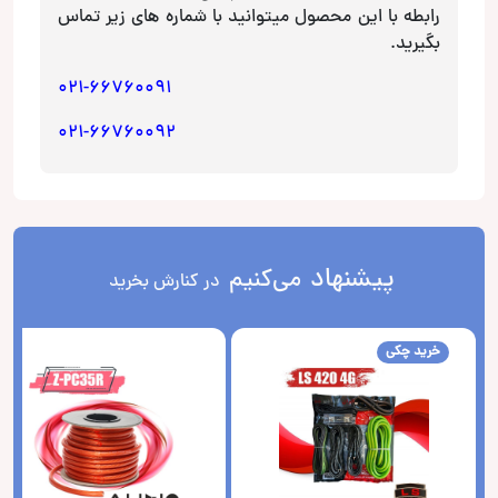
رابطه با این محصول میتوانید با شماره های زیر تماس
بگیرید.
021-66760091
021-66760092
پیشنهاد
می‌کنیم
در کنارش بخرید
خرید چکی