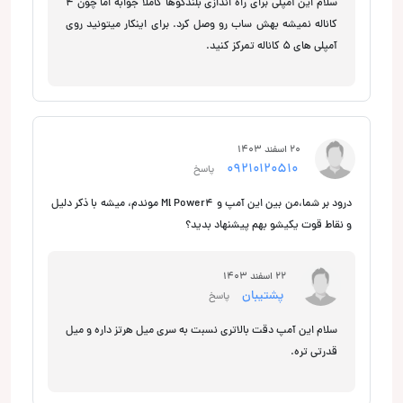
سلام این آمپلی برای راه اندازی بلندگوها کاملا جوابه اما چون 4
کاناله نمیشه بهش ساب رو وصل کرد. برای اینکار میتونید روی
آمپلی های 5 کاناله تمرکز کنید.
20 اسفند 1403
09210120510
پاسخ
درود بر شما،‌من بین این آمپ و Ml Power4 موندم، میشه با ذکر دلیل
و نقاط قوت یکیشو بهم پیشنهاد بدید؟
22 اسفند 1403
پشتیبان
پاسخ
سلام این آمپ دقت بالاتری نسبت به سری میل هرتز داره و میل
قدرتی تره.