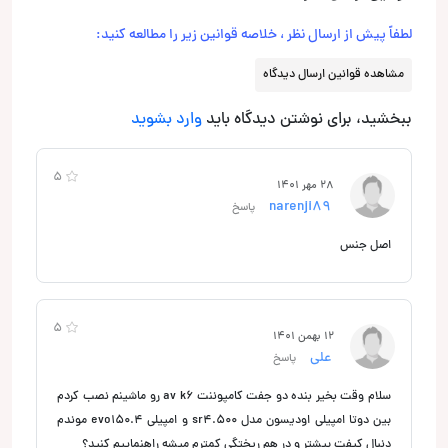
لطفاً پیش از ارسال نظر ، خلاصه قوانین زیر را مطالعه کنید:
مشاهده قوانین ارسال دیدگاه
ببخشید، برای نوشتن دیدگاه باید
وارد بشوید
5
28 مهر 1401
narenji89
پاسخ
اصل جنس
5
12 بهمن 1401
علی
پاسخ
سلام وقت بخیر بنده دو جفت کامپوننت av k6 رو ماشینم نصب کردم
بین دوتا امپیلی اودیسون مدل sr4.500 و امپیلی evo150.4 موندم
دنبال کیفت بیشتر و در هم ریختگی کمترم میشه راهنماییم کنید؟