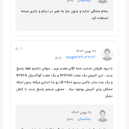
پشتیبان
پاسخ
سلام مشکلی نداره و بدون نیاز به تغیر در دینام و باتری میشه
استفاده کرد.
5
28 بهمن 1403
mogh99402972
پاسخ
با درود فراوان خدمت شما آقای مقدم عزیز ، سوالی داشتم لطفا پاسخ
بدید ، این آمپیلی یک جفت R2S65C و یک جفت کواکسیال R2S65
و یک عدد ساب باکس پسیو ۲۵۰۰ LB رو راه اندازی میکنه بدون اینکه
مشکلی برای آمپیلی بوجود بیاد . ممنون میشم پاسخ بدید با کمال
تشکر
28 بهمن 1403
پشتیبان
پاسخ