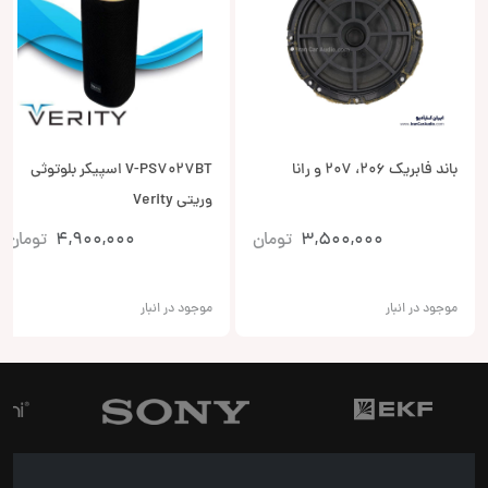
باند فابریک 206، 207 و رانا
V-PS7027BT اسپیکر بلوتوثی
وریتی Verity
3,500,000
تومان
4,900,000
تومان
موجود در انبار
موجود در انبار