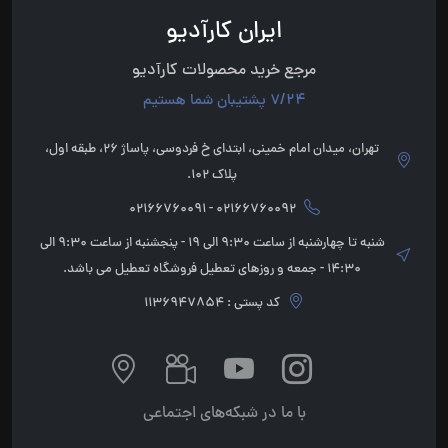
ایران کارآدیو
مرجع خرید محصولات کارآدیو
7/24 پشتیبان شما هستیم
تهران، میدان امام خمینی، ابتدای خ فردوسی، پاساژ 26، طبقه اول،
پلاک 102.
02166760092 - 02166760091
شنبه تا چهارشنبه از ساعت 9:30 الی 19 - پنجشنبه از ساعت 9:30 الی
14:30 - جمعه و روزهای تعطیل فروشگاه تعطیل می باشد.
کد پستی : 1136947854
با ما در شبکه‌های اجتماعی